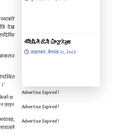
स्थाबारे
ि देख्न
्लादिमिर
ᤛᤡᤔᤠᤀᤠᤱᤛᤠ ᤜᤡᤱᤔᤠ ᤐᤥᤅ᤻ᤖᤧᤆ᤻ᤇ
आइतबार, बैशाख २८, २०८२
को आकलन
रोपस्थित
 ।’
Advertise Expired !
िसकेको छ
ेन छाड्न
Advertise Expired !
ै भयावह,
Advertise Expired !
ेलायतले