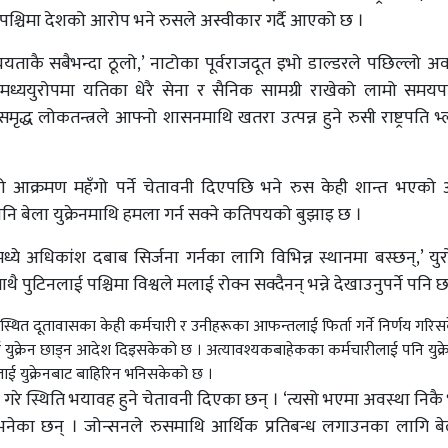
े पश्चिमा देशको आरोप भने रुसले अस्वीकार गर्दै आएको छ ।
ययताकै सबैभन्दा ठूलो,’ नाटोका पूर्वराजदूत इभो डाल्डरले पछिल्लो अव
मध्ययुरोपमा यतिका धेरै सेना र सैनिक सामग्री राखेको लामो समयपछ
मृद्ध लोकतन्त्रले आफ्नो शासनमाथि खतरा उत्पन्न हुने रुसी राष्ट्रपति भ
थिको आक्रमण महँगो पर्ने चेतावनी दिएपछि भने रुस केही शान्त भए
ि बेला युक्रेनमाथि हमला गर्न सक्ने कतिपयको बुझाइ छ ।
्ये अधिकांश दबाब सिर्जना गर्नका लागि विभिन्न स्थानमा बस्छन्,’ यु
ै पुटिनलाई पश्चिमा विश्वले मलाई रोक्न सक्दैनन् भन्ने देखाउनुपर्ने पनि छ
नस्थित दूतावासका केही कर्मचारी र उनीहरूका आफन्तलाई फिर्ता गर्ने निर्णय गर
ई युक्रेन छाड्न आदेश दिइसकेको छ । अत्यावश्यकबाहेकका कर्मचारीलाई पनि युक्र
ाई युक्रेनबाट बाहिरिन भनिसकेको छ ।
क्षेप गरे स्थिति भयावह हुने चेतावनी दिएका छन् । ‘त्यसो भएमा अवस्था निक
नले भनेका छन् । जोन्सनले रुसमाथि आर्थिक प्रतिबन्ध लगाउनका लागि ब