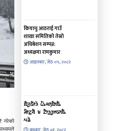
कियाचु आठराई गाउँ
शाखा समितिको तेस्रो
अधिबेशन सम्पन्न:
अध्यक्षमा रामकुमार
आइतबार, जेठ ०५, २०८२
ᤀᤠᤖᤢᤒᤥᤋᤧ ᤐᤠᤱᤓᤣ᤹ᤀᤥᤀᤠᤱ
ᤆᤥᤁ᤻ᤔᤠ ᤃ ᤁᤥᤋ᤻ᤋᤢᤶᤒᤣᤀᤠᤱ
ᤘᤕᤧ
टि गरेको
माध्यमले
बुधबार, जेठ ०१, २०८२