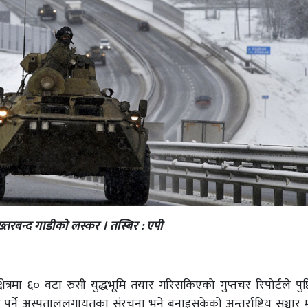
्तरबन्द गाडीको लस्कर । तस्बिर : एपी
क्षेत्रमा ६० वटा रुसी युद्धभूमि तयार गरिसकिएको गुप्तचर रिपोर्टले पुष्
र्ने अस्पताललगायतका संरचना भने बनाइसकेको अन्तर्राष्ट्रिय सञ्चार 