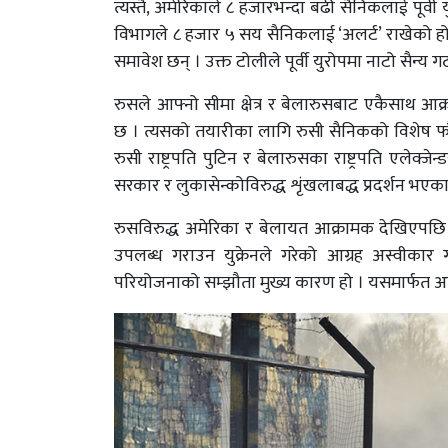
त्यस्तै, अमेरिकाले ८ हजारभन्दा बढी सैनिकलाई पूर्वी
विभागले ८ हजार ५ सय सैनिकलाई ‘अलर्ट’ राखेको हो 
समावेश छन् । उक्त टोलीले पूर्वी युरोपमा नाटो सैन
रुसले आफ्नो सीमा क्षेत्र र बेलारुसबाट एकैसाथ आ
छ । त्यसको तयारीका लागि रुसी सैनिकको विशेष फौज 
रुसी राष्ट्रपति पुटिन र बेलारुसका राष्ट्रपति एलेक
सरकार र लुकासेन्कोविरुद्ध शृंखलाबद्ध प्रदर्शन भए
रुसविरुद्ध अमेरिका र बेलायत आक्रामक देखिएपछि ज
उपलब्ध गराउन युक्रेनले गरेको आग्रह अस्वीकार
परियोजनाको सम्झौता मुख्य कारण हो । यसमार्फत अधिका