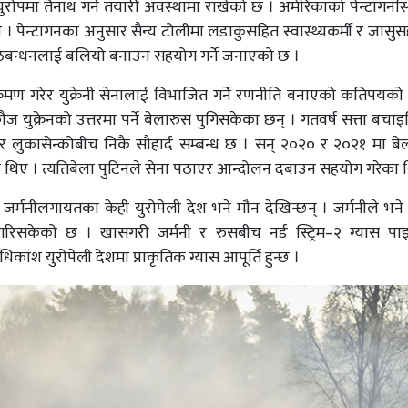
 युरोपमा तैनाथ गर्न तयारी अवस्थामा राखेको छ । अमेरिकाको पेन्टागनस्थ
। पेन्टागनका अनुसार सैन्य टोलीमा लडाकुसहित स्वास्थ्यकर्मी र जासु
्य गठबन्धनलाई बलियो बनाउन सहयोग गर्ने जनाएको छ ।
क्रमण गरेर युक्रेनी सेनालाई विभाजित गर्ने रणनीति बनाएको कतिपयको
युक्रेनको उत्तरमा पर्ने बेलारुस पुगिसकेका छन् । गतवर्ष सत्ता बचा
्जेन्डर लुकासेन्कोबीच निकै सौहार्द सम्बन्ध छ । सन् २०२० र २०२१ मा ब
का थिए । त्यतिबेला पुटिनले सेना पठाएर आन्दोलन दबाउन सहयोग गरेका 
र्मनीलगायतका केही युरोपेली देश भने मौन देखिन्छन् । जर्मनीले भने
 गरिसकेको छ । खासगरी जर्मनी र रुसबीच नर्ड स्ट्रिम–२ ग्यास प
ंश युरोपेली देशमा प्राकृतिक ग्यास आपूर्ति हुन्छ ।