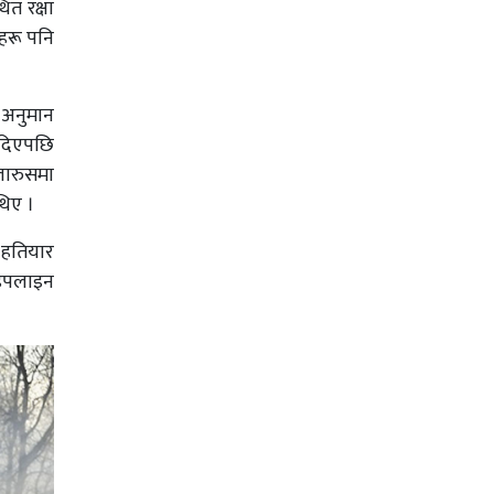
ित रक्षा
सहरू पनि
 अनुमान
इदिएपछि
ेलारुसमा
थिए ।
 हतियार
ाइपलाइन