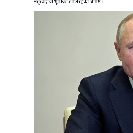
नेतृत्वदायी भूमिका खेलिरहेको बताए ।