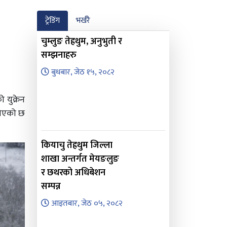
ट्रेडिंग
भर्खरै
चुम्लुङ तेह्रथुम, अनुभुती र
सम्झनाहरु
बुधबार, जेठ १५, २०८२
युक्रेन
खिएको छ
कियाचु तेह्रथुम जिल्ला
शाखा अन्तर्गत मेयङलुङ
र छथरको अधिबेशन
सम्पन्न
आइतबार, जेठ ०५, २०८२