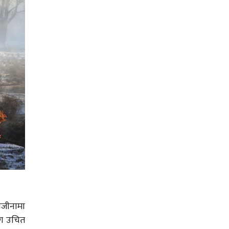
ाजीनामा
ाग उचित