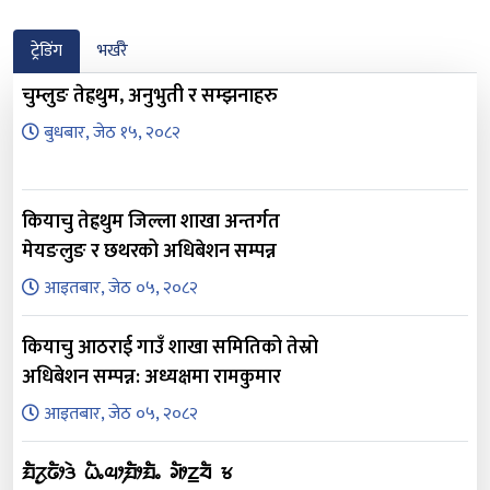
ट्रेडिंग
भर्खरै
चुम्लुङ तेह्रथुम, अनुभुती र सम्झनाहरु
बुधबार, जेठ १५, २०८२
कियाचु तेह्रथुम जिल्ला शाखा अन्तर्गत
मेयङलुङ र छथरको अधिबेशन सम्पन्न
आइतबार, जेठ ०५, २०८२
कियाचु आठराई गाउँ शाखा समितिको तेस्रो
अधिबेशन सम्पन्न: अध्यक्षमा रामकुमार
आइतबार, जेठ ०५, २०८२
ᤀᤠᤖᤢᤒᤥᤋᤧ ᤐᤠᤱᤓᤣ᤹ᤀᤥᤀᤠᤱ ᤆᤥᤁ᤻ᤔᤠ ᤃ