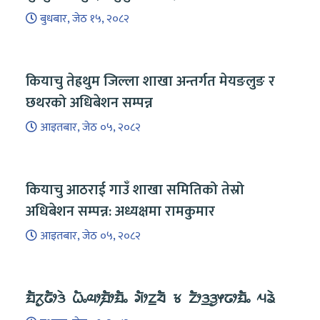
बुधबार, जेठ १५, २०८२
कियाचु तेह्रथुम जिल्ला शाखा अन्तर्गत मेयङलुङ र
छथरको अधिबेशन सम्पन्न
आइतबार, जेठ ०५, २०८२
कियाचु आठराई गाउँ शाखा समितिको तेस्रो
अधिबेशन सम्पन्न: अध्यक्षमा रामकुमार
आइतबार, जेठ ०५, २०८२
ᤀᤠᤖᤢᤒᤥᤋᤧ ᤐᤠᤱᤓᤣ᤹ᤀᤥᤀᤠᤱ ᤆᤥᤁ᤻ᤔᤠ ᤃ ᤁᤥᤋ᤻ᤋᤢᤶᤒᤣᤀᤠᤱ ᤘᤕᤧ