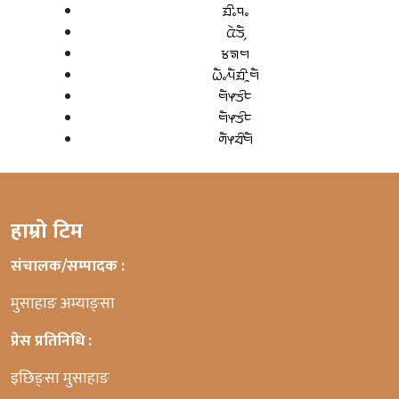
ᤀᤡᤱᤄᤱ
ᤂᤧᤍᤠ᤹
ᤃᤈᤗ
ᤐᤠᤱᤘᤠᤀᤡᤳᤗᤠ
ᤗᤠᤶᤍᤡᤰ
ᤗᤠᤶᤍᤡᤰ
ᤛᤠᤶᤔᤡᤗᤠ
हाम्रो टिम
संचालक/सम्पादक :
मुसाहाङ अम्याङ्सा
प्रेस प्रतिनिधि :
इछिङ्सा मुसाहाङ