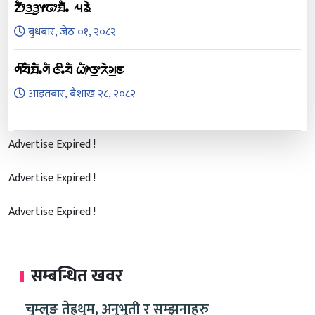
ᤁᤥᤋ᤻ᤋᤢᤶᤒᤣᤀᤠᤱ ᤘᤕᤧ
बुधबार, जेठ ०१, २०८२
ᤛᤡᤔᤠᤀᤠᤱᤛᤠ ᤜᤡᤱᤔᤠ ᤐᤥᤅ᤻ᤖᤧᤆ᤻ᤇ
आइतबार, बैशाख २८, २०८२
Advertise Expired !
Advertise Expired !
Advertise Expired !
सम्बन्धित खवर
चुम्लुङ तेह्रथुम, अनुभुती र सम्झनाहरु