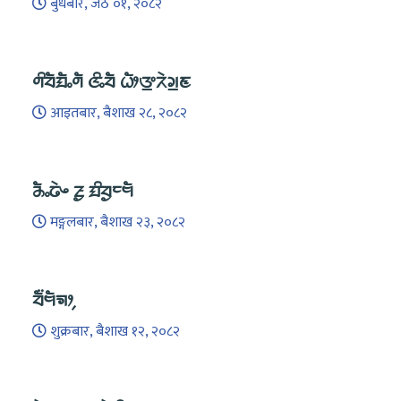
बुधबार, जेठ ०१, २०८२
ᤛᤡᤔᤠᤀᤠᤱᤛᤠ ᤜᤡᤱᤔᤠ ᤐᤥᤅ᤻ᤖᤧᤆ᤻ᤇ
आइतबार, बैशाख २८, २०८२
ᤌᤠᤱᤒᤧᤴ ᤏᤢ ᤀᤡᤔᤢᤰᤗᤠ
मङ्गलबार, बैशाख २३, २०८२
ᤔᤠ᤺ᤗᤠᤈᤣ᤹
शुक्रबार, बैशाख १२, २०८२