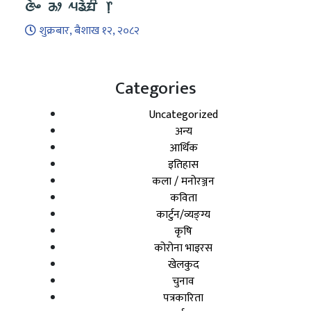
ᤜᤧᤴ ᤌᤣ ᤘᤕᤧᤀᤡ ᥅
शुक्रबार, बैशाख १२, २०८२
Categories
Uncategorized
अन्य
आर्थिक
इतिहास
कला / मनोरञ्जन
कविता
कार्टुन/व्यङ्ग्य
कृषि
कोरोना भाइरस
खेलकुद
चुनाव
पत्रकारिता