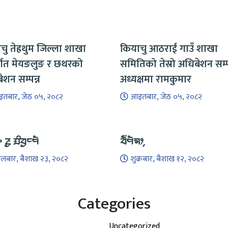
चु तेह्रथुम जिल्ला शाखा
कियाचु आठराई गाउँ शाखा
र्गत मेयङलुङ र छथरको
समितिको तेस्रो अधिबेशन सम्पन
ेशन सम्पन्न
अध्यक्षमा रामकुमार
तबार, जेठ ०५, २०८२
आइतबार, जेठ ०५, २०८२
ᤴ ᤏᤢ ᤀᤡᤔᤢᤰᤗᤠ
ᤔᤠ᤺ᤗᤠᤈᤣ᤹
गलबार, बैशाख २३, २०८२
शुक्रबार, बैशाख १२, २०८२
Categories
Uncategorized