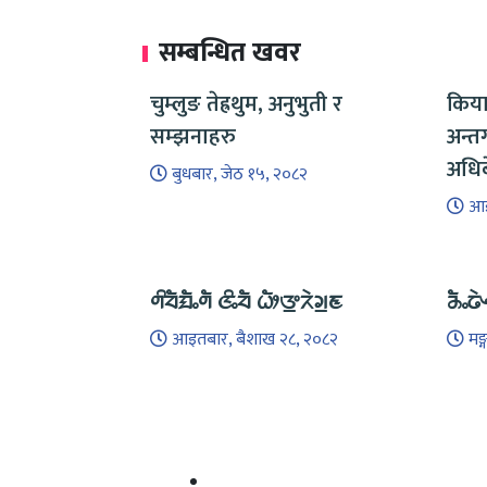
सम्बन्धित खवर
चुम्लुङ तेह्रथुम, अनुभुती र
किया
सम्झनाहरु
अन्त
अधिब
बुधबार, जेठ १५, २०८२
आइ
ᤛᤡᤔᤠᤀᤠᤱᤛᤠ ᤜᤡᤱᤔᤠ ᤐᤥᤅ᤻ᤖᤧᤆ᤻ᤇ
ᤌᤠᤱᤒᤧ
आइतबार, बैशाख २८, २०८२
मङ्