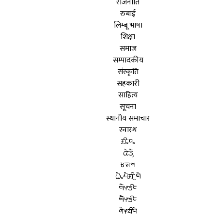
राजनीति
रुबाई
लिम्बू भाषा
शिक्षा
समाज
सम्पादकीय
संस्कृति
सहकारी
साहित्य
सूचना
स्थानीय समाचार
स्वास्थ
ᤀᤡᤱᤄᤱ
ᤂᤧᤍᤠ᤹
ᤃᤈᤗ
ᤐᤠᤱᤘᤠᤀᤡᤳᤗᤠ
ᤗᤠᤶᤍᤡᤰ
ᤗᤠᤶᤍᤡᤰ
ᤛᤠᤶᤔᤡᤗᤠ