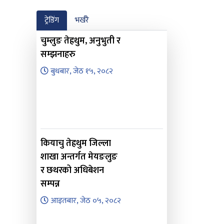
ट्रेडिंग
भर्खरै
चुम्लुङ तेह्रथुम, अनुभुती र
सम्झनाहरु
बुधबार, जेठ १५, २०८२
कियाचु तेह्रथुम जिल्ला
शाखा अन्तर्गत मेयङलुङ
र छथरको अधिबेशन
सम्पन्न
आइतबार, जेठ ०५, २०८२