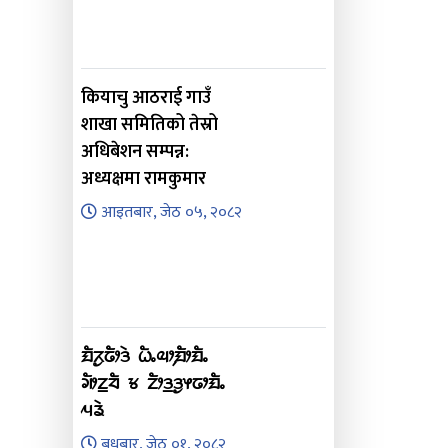
कियाचु आठराई गाउँ
शाखा समितिको तेस्रो
अधिबेशन सम्पन्न:
अध्यक्षमा रामकुमार
आइतबार, जेठ ०५, २०८२
ᤀᤠᤖᤢᤒᤥᤋᤧ ᤐᤠᤱᤓᤣ᤹ᤀᤥᤀᤠᤱ
ᤆᤥᤁ᤻ᤔᤠ ᤃ ᤁᤥᤋ᤻ᤋᤢᤶᤒᤣᤀᤠᤱ
ᤘᤕᤧ
बुधबार, जेठ ०१, २०८२