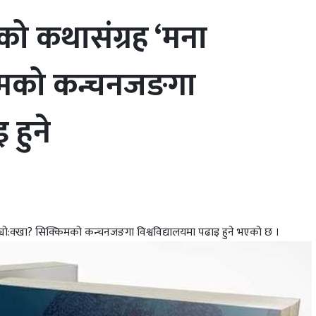
को कथासंग्रह ‘मना
किमको कन्चनजङगा
 हुने
यो:क्खा? सिक्किमको कन्चनजङगा विश्वविद्यालयमा पढाइ हुने भएको छ ।