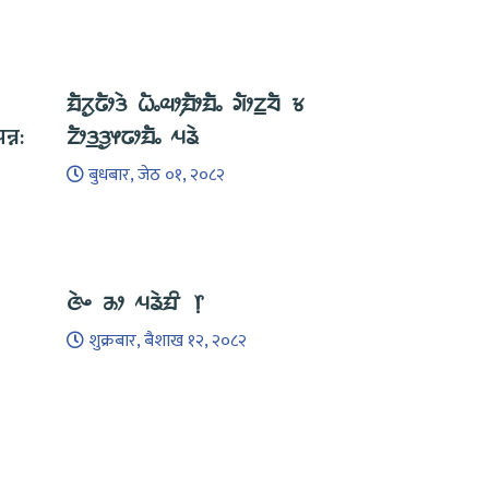
ᤀᤠᤖᤢᤒᤥᤋᤧ ᤐᤠᤱᤓᤣ᤹ᤀᤥᤀᤠᤱ ᤆᤥᤁ᤻ᤔᤠ ᤃ
्न:
ᤁᤥᤋ᤻ᤋᤢᤶᤒᤣᤀᤠᤱ ᤘᤕᤧ
बुधबार, जेठ ०१, २०८२
ᤜᤧᤴ ᤌᤣ ᤘᤕᤧᤀᤡ ᥅
शुक्रबार, बैशाख १२, २०८२