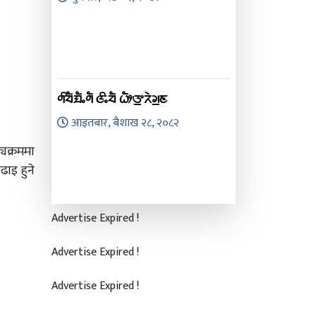
ᤛᤡᤔᤠᤀᤠᤱᤛᤠ ᤜᤡᤱᤔᤠ ᤐᤥᤅ᤻ᤖᤧᤆ᤻ᤇ
आइतबार, बैशाख २८, २०८२
्यक्रममा
ढाइ हुने
Advertise Expired !
Advertise Expired !
Advertise Expired !