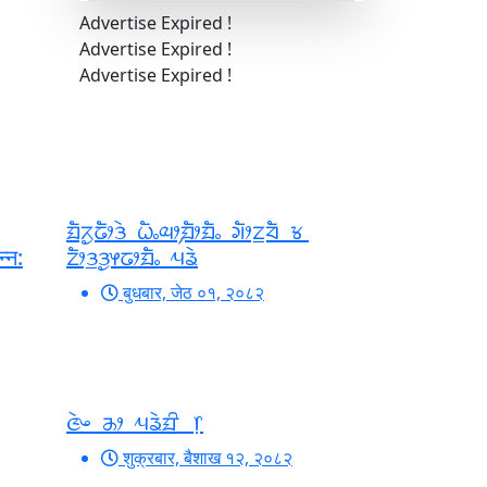
Advertise Expired !
Advertise Expired !
Advertise Expired !
ᤀᤠᤖᤢᤒᤥᤋᤧ ᤐᤠᤱᤓᤣ᤹ᤀᤥᤀᤠᤱ ᤆᤥᤁ᤻ᤔᤠ ᤃ
्न:
ᤁᤥᤋ᤻ᤋᤢᤶᤒᤣᤀᤠᤱ ᤘᤕᤧ
बुधबार, जेठ ०१, २०८२
ᤜᤧᤴ ᤌᤣ ᤘᤕᤧᤀᤡ ᥅
शुक्रबार, बैशाख १२, २०८२