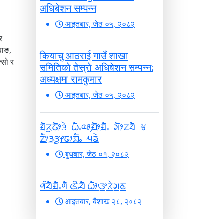
अधिबेशन सम्पन्न
आइतबार, जेठ ०५, २०८२
र
बाङ,
कियाचु आठराई गाउँ शाखा
्सो र
समितिको तेस्रो अधिबेशन सम्पन्न:
अध्यक्षमा रामकुमार
आइतबार, जेठ ०५, २०८२
ᤀᤠᤖᤢᤒᤥᤋᤧ ᤐᤠᤱᤓᤣ᤹ᤀᤥᤀᤠᤱ ᤆᤥᤁ᤻ᤔᤠ ᤃ
ᤁᤥᤋ᤻ᤋᤢᤶᤒᤣᤀᤠᤱ ᤘᤕᤧ
बुधबार, जेठ ०१, २०८२
ᤛᤡᤔᤠᤀᤠᤱᤛᤠ ᤜᤡᤱᤔᤠ ᤐᤥᤅ᤻ᤖᤧᤆ᤻ᤇ
आइतबार, बैशाख २८, २०८२