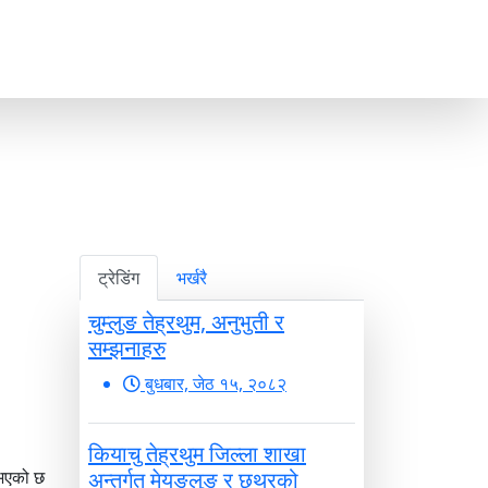
ट्रेडिंग
भर्खरै
चुम्लुङ तेह्रथुम, अनुभुती र
सम्झनाहरु
बुधबार, जेठ १५, २०८२
कियाचु तेह्रथुम जिल्ला शाखा
 भएको छ
अन्तर्गत मेयङलुङ र छथरको