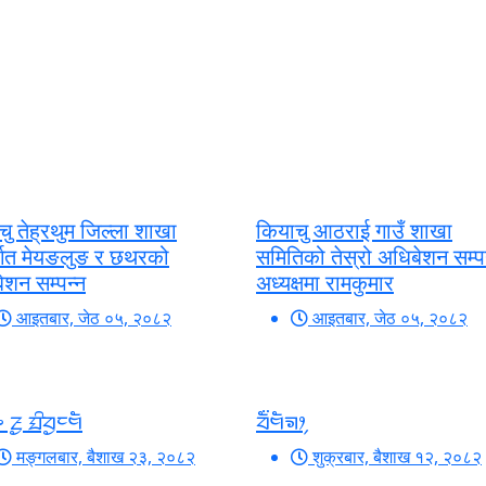
चु तेह्रथुम जिल्ला शाखा
कियाचु आठराई गाउँ शाखा
र्गत मेयङलुङ र छथरको
समितिको तेस्रो अधिबेशन सम्पन
ेशन सम्पन्न
अध्यक्षमा रामकुमार
आइतबार, जेठ ०५, २०८२
आइतबार, जेठ ०५, २०८२
ᤴ ᤏᤢ ᤀᤡᤔᤢᤰᤗᤠ
ᤔᤠ᤺ᤗᤠᤈᤣ᤹
मङ्गलबार, बैशाख २३, २०८२
शुक्रबार, बैशाख १२, २०८२