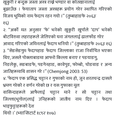
खुकुरी र बन्दुक जस्ता अस्त्र राख्ने भण्डार वा कोतखानालाई
बुझाउँछ । फेयाताप जस्ता अस्त्रहरू प्रयोग गरेर स्थापित गरिएको
विजय भूमिको नाम फेदाप रहन गयो ।” (तुम्बाहाङफे २०६३ः
१६)
२. “अर्को मत अनुसार ‘फे’ भनेको खुकुरी खुर्पाले ‘दाप’ भनेको
बोटविरुवा लहराहरूले जेलिएको घना जंगललाई ढालफाँड गरेर
आवाद गरिएको जमिनलाई फेदाप भनियो ।” (तुम्बाहाङफे २०६३ः १६)
३. “सेङसेङगुम फेदापहाङ फेदाप जिल्लाका राजा निर्वाचित भएका
थिए, जसले पोक्लाबाङमा आफ्नो किल्ला बनाए र पङयाङगु,
निङलेकु, सङबाङफे, पङगेनहाङ, कावेपुङ, फोम्बो, चोङवाङ र अन्य
जातिहरूमाथि शासन गरे ।” (Chemjong 2003: 53)
४. ‘फेदाप एक प्रसिद्ध चट्टान र गुफाको नाम हो, जुन शरतचन्द्र दासले
भ्रमण गरेको र वर्णन गरेको छ र यस गुफाका मूल
वासिन्दाहरूले आफैलाई चट्टान माने र सो चट्टान तथा
जिल्ला(भूगोल)लाई उनिहरूको जातीय नाम दिए । फेदाप
भाइफुट्टाहरूको देश
थियो ।’ (भ्यान्सिटार्ट १८९२ः १०७)