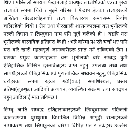
थिए । पछिल्लो समयमा फेदापलाई याक्थुङ लाजेभित्रको एउटा मुख्य
राज्यको रूपमा चिन्ने र बुझ्ने गरिन्छ । फेदाप क्षेत्रका राज्यहरूको
अस्तित्व गोरखालीहरूको राज्य विस्तारका समयसम्म निर्वाध
चलिरहेको थियो । सेन तथा गोरखाली शासनकालमा यस भूगोलको
पल्लो किरात र लिम्बुवान नाम पनि खुबै चलेको हो । यद्यपि यस
भूगोलको वास्तविक इतिहास के हो ? भन्ने बारेमा प्रशस्तै चर्चा भए पनि
यस बारे खासै महत्वपूर्ण जानकारीहरू प्राप्त गर्न सकिएको छैन ।
यसका प्रमुख कारणहरूमा यस भूगोलको बारे सम्बद्ध कुनै
ऐतिहासिक लिखित दस्तावेजहरू प्राप्त नहुनु, उपलब्ध तथ्य तथा
सामग्रीहरूको ऐतिहासिक एवं पुरातात्विक अध्ययन नहुनु, ऐतिहासिक
धरोहरका रूपमा रहेका गढी(यक), समाधिस्थल, प्रस्तर
प्रतिमा(लुङधुङ) आदिको अध्ययन, व्यवस्थित संरक्षण तथा संवद्र्धन
नहुनु आदिलाई मान्न सकिन्छ ।
लिम्बू जाति सम्बद्ध इतिहासकारहरूले लिम्बूवानका पछिल्लो
कालखण्डमा थुमथुममा विभाजित विभिन्न आपुङ्गी राज्यहरूको
नामाकरण तथा सिमाङ्कनका बारेमा विभिन्न मत र तर्कहरू उल्लेख