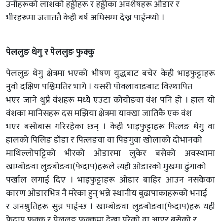
उनीहरूको लाशको हड्डीहरू र हड्डीका अवशेषहरू ओडार र
भीरहरूमा जताततै केही बर्ष अघिसम्म देख्न पाईन्थ्यो ।
पेललुङ थेगु र पेललुङ फुक्कु
पेललुङ थेगु क्षेत्रमा भएको भीषण युद्धबाट बचेर केही भाइफुट्टाहरू
नुवो दक्षिण पश्चिमतिर भागे । यसरी पोक्लावाङबाट विस्थापित
भएर जाने थुप्रै वंशहरू मध्ये एउटा कोयोङवा वंश पनि हो । हाल यो
वंशका मानिसहरू दस मझिया क्षेत्रमा याक्खा जातिकै एक वंश
भएर बसोबास गरिरहेका छन् । केही भाइफुट्टाहरू पित्लङ थेगु वा
हालको पिलिङ डाँडा र पित्लङवा वा पिङगुवा खोलाको दोभानको
माथिल्लोपट्टिको भीरको ओडारमा लुकेर बसेको अवस्थामा
खाम्बोङवा लुङबोङवा(फेदाप)हरूले त्यही ओडारको मुखमा ढुंगाको
पर्खाल लगाई दिए । भाइफुट्टाहरू ओडार बाहिर आउन नसकेका
कारण ओडारभित्र नै मरेका हुन् भन्ने स्थानीय बुढापाकाहरूको भनाई
र जनश्रुतिहरू सुन्न पाईन्छ । खाम्बोङवा लुङबोङवा(फेदाप)हरू यही
फेदाप फुक्कु र पेललुङ फुक्कुमा देखा परेको वा आएर बसेको र