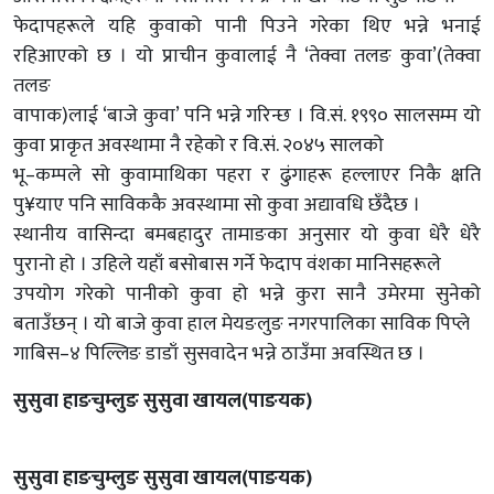
फेदापहरूले यहि कुवाको पानी पिउने गरेका थिए भन्ने भनाई
रहिआएको छ । यो प्राचीन कुवालाई नै ‘तेक्वा तलङ कुवा’(तेक्वा
तलङ
वापाक)लाई ‘बाजे कुवा’ पनि भन्ने गरिन्छ । वि.सं. १९९० सालसम्म यो
कुवा प्राकृत अवस्थामा नै रहेको र वि.सं. २०४५ सालको
भू–कम्पले सो कुवामाथिका पहरा र ढुंगाहरू हल्लाएर निकै क्षति
पु¥याए पनि साविककै अवस्थामा सो कुवा अद्यावधि छँदैछ ।
स्थानीय वासिन्दा बमबहादुर तामाङका अनुसार यो कुवा धेरै धेरै
पुरानो हो । उहिले यहाँ बसोबास गर्ने फेदाप वंशका मानिसहरूले
उपयोग गरेको पानीको कुवा हो भन्ने कुरा सानै उमेरमा सुनेको
बताउँछन् । यो बाजे कुवा हाल मेयङलुङ नगरपालिका साविक पिप्ले
गाबिस–४ पिल्लिङ डाडाँ सुसवादेन भन्ने ठाउँमा अवस्थित छ ।
सुसुवा हाङचुम्लुङ सुसुवा खायल(पाङयक)
सुसुवा हाङचुम्लुङ सुसुवा खायल(पाङयक)