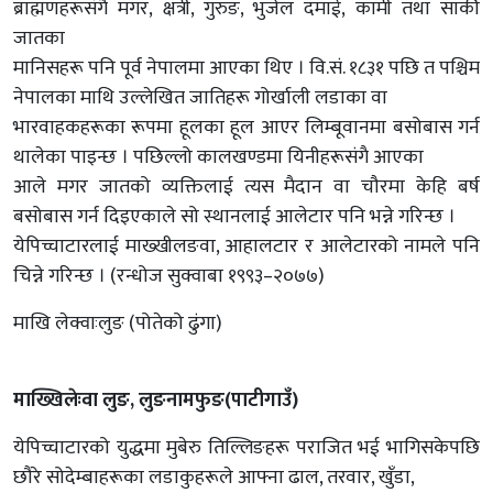
ब्राह्मणहरूसंगै मगर, क्षत्री, गुरुङ, भुजेल दमाई, कामी तथा सार्की
जातका
मानिसहरू पनि पूर्व नेपालमा आएका थिए । वि.सं. १८३१ पछि त पश्चिम
नेपालका माथि उल्लेखित जातिहरू गोर्खाली लडाका वा
भारवाहकहरूका रूपमा हूलका हूल आएर लिम्बूवानमा बसोबास गर्न
थालेका पाइन्छ । पछिल्लो कालखण्डमा यिनीहरूसंगै आएका
आले मगर जातको व्यक्तिलाई त्यस मैदान वा चौरमा केहि बर्ष
बसोबास गर्न दिइएकाले सो स्थानलाई आलेटार पनि भन्ने गरिन्छ ।
येपिच्चाटारलाई माख्खीलङवा, आहालटार र आलेटारको नामले पनि
चिन्ने गरिन्छ । (रन्धोज सुक्वाबा १९९३–२०७७)
माखि लेक्वाःलुङ (पोतेको ढुंगा)
माख्खिलेःवा लुङ, लुङनामफुङ(पाटीगाउँ)
येपिच्चाटारको युद्धमा मुबेरु तिल्लिङहरू पराजित भई भागिसकेपछि
छौरे सोदेम्बाहरूका लडाकुहरूले आफ्ना ढाल, तरवार, खुँडा,