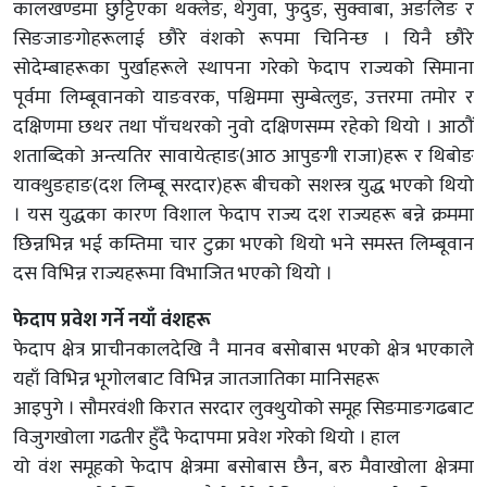
कालखण्डमा छुट्टिएका थक्लेङ, थेगुवा, फुदुङ, सुक्वाबा, अङलिङ र
सिङजाङगोहरूलाई छौरे वंशको रूपमा चिनिन्छ । यिनै छौरे
सोदेम्बाहरूका पुर्खाहरूले स्थापना गरेको फेदाप राज्यको सिमाना
पूर्वमा लिम्बूवानको याङवरक, पश्चिममा सुम्बेत्लुङ, उत्तरमा तमोर र
दक्षिणमा छथर तथा पाँचथरको नुवो दक्षिणसम्म रहेको थियो । आठौं
शताब्दिको अन्त्यतिर सावायेत्हाङ(आठ आपुङगी राजा)हरू र थिबोङ
याक्थुङहाङ(दश लिम्बू सरदार)हरू बीचको सशस्त्र युद्ध भएको थियो
। यस युद्धका कारण विशाल फेदाप राज्य दश राज्यहरू बन्ने क्रममा
छिन्नभिन्न भई कम्तिमा चार टुक्रा भएको थियो भने समस्त लिम्बूवान
दस विभिन्न राज्यहरूमा विभाजित भएको थियो ।
फेदाप प्रवेश गर्ने नयाँ वंशहरू
फेदाप क्षेत्र प्राचीनकालदेखि नै मानव बसोबास भएको क्षेत्र भएकाले
यहाँ विभिन्न भूगोलबाट विभिन्न जातजातिका मानिसहरू
आइपुगे । सौमरवंशी किरात सरदार लुक्थुयोको समूह सिङमाङगढबाट
विजुगखोला गढतीर हुँदै फेदापमा प्रवेश गरेको थियो । हाल
यो वंश समूहको फेदाप क्षेत्रमा बसोबास छैन, बरु मैवाखोला क्षेत्रमा