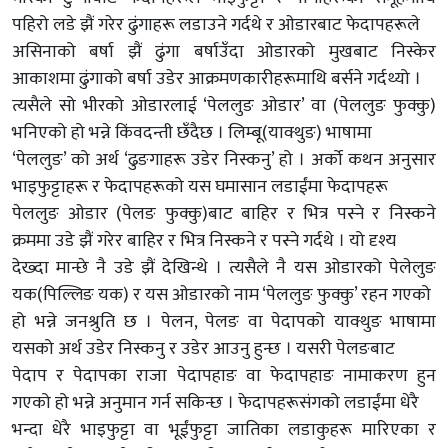
पहिरो लडे झैं गरेर ढुंगाहरू लडाउने गर्दथे र ओडारबाट फेदापहरूले
असिनाको बर्षा झैं ढुंगा बर्षाउँदा ओडारको मुखबाट निस्केर
आकाशमा ढुंगाको बर्षा उडेर आक्रमणकारीहरूमाथि बर्सने गर्दथ्यो ।
त्यसैले सो भीरको ओडारलाई ‘पेललुङ ओडार’ वा (पेललुङ फुक्कु)
भनिएको हो भन्ने किंवदन्ती छँदैछ । लिम्बू(याक्थुङ) भाषामा
‘पेललुङ’ को अर्थ ‘ढुङगाहरू उडेर निस्कनु’ हो । अर्को कथन अनुसार
भाइफुट्टाहरू र फेदापहरूको यस घमासान लडाईंमा फेदापहरू
पेललुङ ओडार (पेलङ फुक्कु)बाट बाहिर र भित्र पस्ने र निस्कने
क्रममा उडे झैं गरेर बाहिर र भित्र निस्कने र पस्ने गर्दथे । यो दृश्य
देख्दा मान्छे नै उडे झैं देखिन्थे । त्यसैले नै यस ओडारको पेलेलुङ
यक(पिल्लिङ यक) र यस ओडारको नाम ‘पेललुङ फुक्कु’ रहन गएको
हो भन्ने जनश्रुति छ । पेलन, पेलङ वा पेदापको याक्थुङ भाषामा
यसको अर्थ उडेर निस्कनु र उडेर आउनु हुन्छ । यसरी पेलङबाट
पेदाप र पेदापका राजा पेदापहाङ वा फेदापहाङ नामाकरण हुन
गएको हो भन्ने अनुमान गर्न सकिन्छ । फेदापहरूसंगको लडाईंमा धेरै
भन्दा धेरै भाइफुट्टा वा भूईंफुट्टा जातिका लडाकुहरू मारिएका र