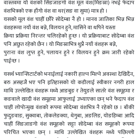
वास्तवमा यो वंशको सिङजाङगो वंश मूल वंश(मिङस्रा) नभई फेदाप
वंशभित्रको एक हाँगो वंश वा थर(सङ वा सुमा) मात्र हो ।
यसको मूल वंश चाहीं छौरे सोदेम्बा नै हो । मानव जातिका भिन्न भिन्न
वंशहरूमा नयाँ वंश बन्ने, विलयन हुने, मासिने वा थपिने यस्ता
क्रिया प्रक्रिया निरन्तर चलिरहेको हुन्छ । यो प्रक्रियाबाट सोदेम्बा वंश
पनि अछुत रहेको छैन । यो मिङस्राभित्र थुप्रै नयाँ वंशहरू बन्ने,
पुराना वंश लुप्त हुने, पलायन हुने र विलयन हुने क्रम जारी रहेको
पाईन्छ ।
यसर्थ भ्यान्सिटार्टको भनाईलाई नकारी हाल्न मिल्ने अवस्था देखिदैंन,
बरु असहजै भए पनि इतिहासको यो कडीलाई स्वीकार नगरी हाल
माथि उल्लेखित वंशहरू मध्ये आङबुङ र तेयुङले सातरे वंश समूहमा र
कङवाले खादी वंश समूहमा आफुलाई उभ्याएका छन् भने फेदाप वंश
चाहीं लोपोन्मुख वंशको रूपमा सोदेम्बा वंशभित्र नै रहेको छ । बाँकी
फुदुङवाङ, सुक्वाबा, तोकलेङक्या, थेगुबा, अङलिङ, योङहिम्बा आदि
चाहीं सिङजाङगो वंश समूहको सट्टा सोदेम्बा वंश समूहको रूपमा
परिचित भएका छन् । माथि उल्लेखित वंशहरू मध्ये पछिल्लो