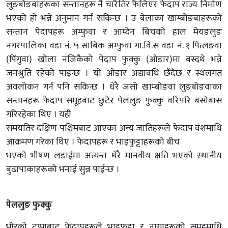
लुङबोङबाहरूका सन्तानहरू नै चारैतिर फैलिएर फेदाप राज्य निर्माण
भएको हो भन्ने अनुमान गर्न सकिन्छ । उ बेलाका खाम्बोङबाहरूको
सन्तान पेदापहरू अम्फुवा र आम्देन बिचको हाल मेयङलुङ
नगरपालिका वडा नं. ५ साबिक अम्फुवा गा.वि.स वडा नं. १ पित्लङवा
(पिंगुवा) खोला नजिकैको पेदाप फुक्कु (ओडार)मा बस्दथे भन्ने
जनश्रुति रहेको पाइन्छ । यो ओडार अद्यावधि छँदैछ र स्थलगत
अवलोकन गर्न पनि सकिन्छ । धेरै जसो खाम्बोङवा लुङबोङवाका
सन्तानहरू फेदाप समूहबाट छुटेर पेललुङ फुक्कु वरिपरि बसोबास
गरिरहेका थिए । यही
समयतिर दक्षिण पश्चिमबाट आएका अन्य जातिहरूले फेदाप वंशमाथि
आक्रमण गरेका थिए । फेदापहरू र भाइफुट्टाहरूको बीच
भएको भीषण लडाईंमा अत्यन्त धेरै मानवीय क्षति भएको स्थानीय
बुढापाकाहरूको भनाई सुन्न पाईन्छ ।
पेललुङ फुक्कु
भीरको टुप्पाबाट फेदापहरूले भाइफुट्टा र नागाहरूको समूहमाथि