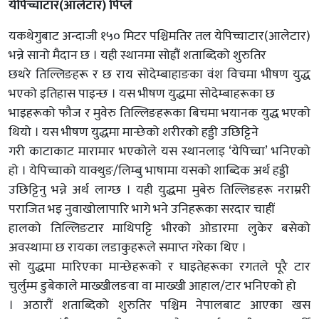
येपिच्चाटार(आलेटार) पिप्ले
यकथेगुबाट अन्दाजी १५० मिटर पश्चिमतिर तल येपिच्चाटार(आलेटार)
भन्ने सानो मैदान छ । यही स्थानमा सोह्रौं शताब्दिको शुरुतिर
छथरे तिल्लिङहरू र छ राय सोदेम्बाहाङका वंश विचमा भीषण युद्ध
भएको इतिहास पाइन्छ । यस भीषण युद्धमा सोदेम्बाहरूका छ
भाइहरूको फौज र मुवेरु तिल्लिङहरूका बिचमा भयानक युद्ध भएको
थियो । यस भीषण युद्धमा मान्छेको शरीरको हड्डी उछिट्टिने
गरी काटाकाट मारामार भएकोले यस स्थानलाइ ‘येपिच्चा’ भनिएको
हो । येपिच्चाको याक्थुङ/लिम्बु भाषामा यसको शाब्दिक अर्थ हड्डी
उछिट्टिनु भन्ने अर्थ लाग्छ । यही युद्धमा मुबेरु तिल्लिङहरू नराम्ररी
पराजित भइ नुवाखोलापारि भागे भने उनिहरूका सरदार चाहीं
हालको तिल्लिङटार माथिपट्टि भीरको ओडारमा लुकेर बसेको
अवस्थामा छ रायका लडाकुहरूले समाप्त गरेका थिए ।
सो युद्धमा मारिएका मान्छेहरूको र घाइतेहरूका रगतले पूरै टार
चुर्लुम्म डुबेकाले माख्खीलङवा वा माख्खी आहाल/टार भनिएको हो
। अठारौं शताब्दिको शुरुतिर पश्चिम नेपालबाट आएका खस