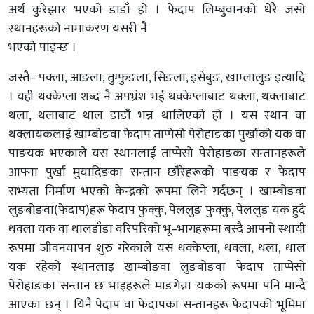
अर्थ कुरेझार भएको डाडाँ हो । फेदाप लिम्बुवानको धेरै जसो
स्थानहरूको नामाकरण यसरी नै
भएको पाइन्छ ।
जस्तै– पक्ला, आङला, तुम्फुङला, सिङला, इसेबुङ, खाम्लालुङ इत्यादि
। यही थक्केप्ला शब्द नै अपभ्रंश भई थक्केप्लाबाट थक्ला, थक्लाबाट
थला, थलाबाट थाल डाडाँ भन्न थालिएको हो । यस स्थान वा
थक्लायकलाई खाम्बोङवा फेदाप ताप्पेसो पेरोहाङका पुर्खाको यक वा
पाङयक भएकाले यस स्थानलाई ताप्पेसो पेरोहाङका सन्तानहरूले
आफ्ना पुर्खा मुयादिङका सन्तान छौरेहरूको पाङयक र फेदाप
सभ्यता निर्माण भएको केन्द्रको रूपमा लिने गर्दछन् । खाम्बोङवा
लुङबोङवा(फेदाप)हरू फेदाप फुक्कु, पेललुङ फुक्कु, पेललुङ यक हुदै
थक्ला यक वा थालडाँडा वरिपरिको भू–भागहरूमा बस्दै आफ्नो स्थायी
रूपमा जीवनयापन शुरु गरेकाले यस थक्केप्ला, थक्ला, थला, थाल
यक रहेको स्थानलाइ खाम्बोङवा लुङबोङवा फेदाप ताप्पेसो
पेरोहाङका सन्तान छ भाइहरूले माङगेन्ना यकको रूपमा पनि मान्दै
आएका छन् । यिनै पेदाप वा फेदापका सन्तानहरू फेदापको भूमिमा