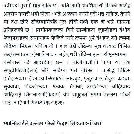
वर्षभन्दा पुरानो मान्न सकिन्छ । यति लामो अवधिमा यो वंशको आरोह
अवरोह कसरी भयो होला ? भन्ने अध्ययन नगरी यसै भन्न सकिन्न, तैपनि
यो वंश छौरे सोदेम्बाभित्रकै मूल हाँगो मध्ये एक हो भन्ने मान्यता
उनिहरूको छ । प्राचीनकालका यिनै खाम्बोङवा लुङबोङवा वंशीय
फेदापहाङका सन्तानहरू फैलिदै जाने क्रममा थुप्रै वंशहरू बन्ने क्रममा
सोदेम्बा मिङस्रा पनि बन्यो । हाल उही सोदेम्बा मूल थरबाट विभिन्न
सङ/सुमा(उपथर)मा विभाजन भई ६ थरी सोदेम्बाहरू यसै भू–भागमा
बसोबास गर्दै आइरहेका छन् । बोलीचालीको भाषा यो वंश
समूह(मिङस्रा)लाई छौरे सोदेम्बा भन्ने गरिन्छ । प्रसिद्ध ब्रिटिस
इतिहासकार ईडेन भ्यान्सिटार्टले आङबुङ, फुदुङवाङ, तेयुङ, कङवा,
सुक्वाबा, तोकलेङक्या, फेयक, तेगोबा, उङलिङबा, योहिम्बाङ
आदिलाई सिङजाङगो(फेदाप) वंश समूहको रूपमा उल्लेख गरेको
पाईन्छ ।(भ्यान्सिटार्ट १९१८ः १२१)
भ्यान्सिटार्टले उल्लेख गरेको फेदाप सिङजाङगो वंश