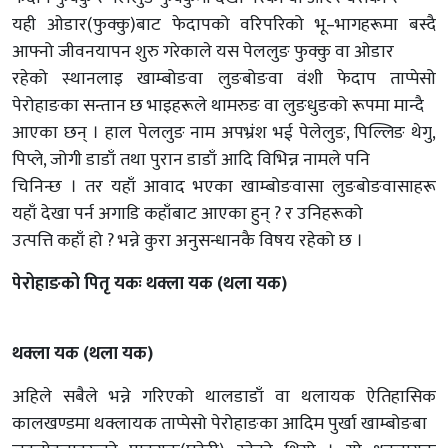
यही ओडार(फुक्कु)बाट फेदापको वरिपरिको भू–भागहरूमा बस्दै
आफ्नो जीवनयापन शुरु गरेकाले यस पेललुङ फुक्कु वा ओडार
रहेको स्थानलाइ खाम्बोङवा लुङबोङवा वंशी फेदाप ताप्पेसो
पेरोहाङका सन्तान छ भाइहरूले थामरुङ वा लुङधुङको रूपमा मान्दै
आएका छन् । हाल पेललुङ नाम अपभ्रंश भई पेलेलुङ, पिल्लिङ थेगु,
पिप्ले, जोगी डाडाँ तथा पुरान डाडाँ आदि विभिन्न नामले पनि
चिनिन्छ । तर यहाँ आवाद भएका खाम्बोङवासा लुङबोङवासाहरू
यहाँ देखा पर्न अगाडि कहाँबाट आएका हुन् ? र उनिहरूको
उत्पत्ति कहाँ हो ? भन्ने कुरा अनुसन्धानकै विषय रहेको छ ।
पेरोहाङको पितृ यकः थक्ला यक (थला यक)
थक्ला यक (थला यक)
अहिले सबैले भन्ने गरिएको थालडाडाँ वा थलायक ऐतिहासिक
कालखण्डमा थक्लायक ताप्पेसो पेरोहाङका आदिम पुर्खा खाम्बोङबा