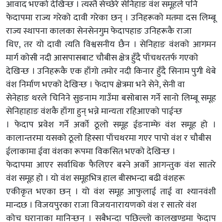
आवाद भएको देखिन्छ । त्यस्तै सेच्छेरे सेनिहाङ वंश समूहले पनि
फेदापमा राज्य गरेको दावी गरेका छन् । उनिहरूको मतमा दस लिम्बू
राज्य स्थापना कालका सेनसेनगुम फेदापहाङ उनिहरूकै राजा
थिए, तर यो दावी त्यति विश्वसनीय छैन । सेनिहाङ वंशको आगमन
मार्ग कोसी नदी आसपासबाट चौबीस क्षेत्र हुँदै पाँचथरतर्फ गएको
देखिन्छ । उनिहरूकै एक हाँगो तमोर नदी किनार हुँदै सिनाम पुगी थेबे
वंश निर्माण भएको देखिन्छ । फेदाप क्षेत्रमा भने सेने, सेनी वा
सेनेहाङ थरले चिनिने सुङनाम गाउँमा बसोबास गर्ने सानो लिम्बू समूह
सेनिहाहाङ वंशकै हाँगा हुन् भन्ने मान्यता रहिआएको पाईन्छ
। फेदाप प्रवेश गर्ने अर्काे ठूलो समूह ईङनाम्फे वंश समूह हो ।
कालान्तरमा यसको ठूलो हिस्सा पाँचथरमा गएर पापो वंश र चौबीस
ईलाकामा ईवा वंशका रूपमा विकसित भएको देखिन्छ ।
फेदापमा आएर सर्वाधिक फैलिएर बस्ने अर्को आगन्तुक वंश सातरे
वंश समूह हो । यो वंश समूहभित्र हाल बीसभन्दा बढी वंशहरू
एकीकृत भएका छन् । यो वंश समूह आफुलाई ताई वा श्यानवंशी
मान्दछ । विजयपुरका राजा विजयनारायणको वंश र सातरे वंश
कोच घरानाका मानिन्छन् । सबैभन्दा पछिल्लो कालखण्डमा फेदाप