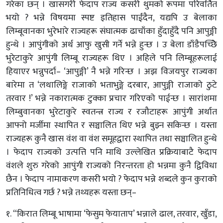
गरेका छन् । खासगरी फेदाप राज्य कसरी थुमको रूपमा परिवर्तित
भयो ? भन्ने विषयमा स्पष्ट इतिहास पाईंदैन, यद्यपि उ बेलाका
लिम्बूवानका भुरेभारे राज्यहरू संघात्मक ढाचाँका हुँदाहुँदै पनि आपुङ्गी
हुन्थे । आपुंगीको अर्थ आफु खुसी गर्ने भन्ने हुन्छ । उ बेला डाँडैपच्छिे
भुरेटाकुरे आपुंगी लिम्बू राज्यहरू थिए । अहिले पनि लिम्बूहरूलाई
हियाएर भन्नुपर्दा– ‘आपुङ्गी’ नै भन्ने गरिन्छ । अझ विजयपुर राज्यका
बारेमा त ‘लथालिङ्गे राजाको भताभुङ्गे दरबार, आपुङ्गी राजाको ठुटे
तरवार !’ भन्ने नकारात्मक टुक्का प्रचार गरिएको पाईन्छ । सारांशमा
लिम्बुवानका भुरेटाकुरे स्वतन्त्र राज्य र रजौटाहरू आपुंगी अर्थात
आफ्नो मर्जीमा स्थापित र सञ्चालित थिए भन्ने बुझ्न सकिन्छ । यस्ता
राज्यहरू कुनै खास वंश वा वंश समूहद्वारा स्थापित तथा सञ्चालित हुन्थे
। फेदाप राज्यको उत्पत्ति पनि माथि उल्लेखित प्रक्रियाबाटै फेदाप
वंशले शुरु गरेको आपुंगी राज्यको निरन्तरता हो भन्नमा कुनै द्विविधा
छैन । फेदाप नामाकरण कसरी भयो ? फेदाप भन्ने शब्दले कुन कुराको
प्रतिनिधित्व गर्छ ? भन्ने तथ्यहरू यस्ता छन्–
१. “किरात लिम्बू भाषामा ‘फेसुम फेयाताप’ भन्नाले ढाल, तरवार, खुँडा,