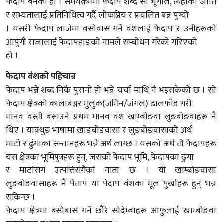
फेदाप बनेको हो । समयक्रममा फेदाप शब्द सो भूगोल, त्यहाँका जाति
र सभ्यतालाई प्रतिनिधित्व गर्दै लोकप्रिय र प्रचलित बन्न पुग्यो
। यसरी फेदाप लाजेमा वसोवास गर्ने वंशलाई फेदाप र उनीहरूको
आपुंगी राजालाई फेदापहाङको नामले सम्बोधन गरेको गरिएको
हो ।
फेदाप वंशको पहिचान्र
फेदाप भन्ने शब्द निकै पुरानो हो भन्ने चर्चा माथि नै भइसकेको छ । सो
फेदाप क्षेत्रको कालाबञ्जर मुलुक(जमिन/जंगल) ढालफाँड गरी
मानव वस्ती बसाउने प्रथम मानव वंश खाम्बोङवा लुङबोङवाहरू नै
थिए । याक्थुङ भाषामा खाङबोङवासा र लुङबोङवासाको अर्थ
माटो र ढुंगाका सन्तानहरू भन्ने अर्थ लाग्छ । यसको अर्थ ती फेदापहरू
यस क्षेत्रका भूमिपुत्रहरू हुन्, जसको फेदाप भूमि, फेदापका ढुंगा
र माटोसंग उत्पत्तिसंगैको नाता छ । यी खाम्बोङवासा
लुङबोङवासाहरू नै पेताप या पेदाप वंशका मूल पुर्खाहरू हुन् भन्न
सकिन्छ ।
फेदाप क्षेत्रमा बसोबास गर्ने छौरे सोदेम्बाहरू आफुलाई खाम्बोङवा