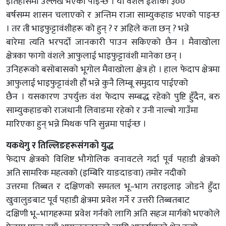
इतिहासमा उल्लेख भएको पाइन्छ । यो वंशले ईशाको ३००
बर्षसम्म शासन चलाएको र अन्तिम राजा साम्युकहाङ भएको पाइन्छ
। तर ती भाइफुट्टावंशीहरू को हुन् ? र अहिले कता छन् ? भन्ने
बारेमा त्यति भरपर्दाे जानकारी पाउन सकिएको छैन । मैवाखोला
क्षेत्रका फागो वंशले आफुलाई भाइफुट्टावंशी मानेका छन् ।
उनिहरूको बसोबासको भूगोल मैवाखोला क्षेत्र हो । हाल फेदाप क्षेत्रमा
आफुलाई भाइफुट्टावंशी हौं भन्ने कुनै लिम्बू समुदाय पाईएको
छैन । यसकारण उपर्युक्त वंश फेदाप सम्बद्ध रहेको पुष्टि हुँदैन, बरु
साम्युकहाङको राजधानी लिवाङमा रहेको र उनी नाल्बो गाउँमा
मारिएका हुन् भन्ने मिथक पनि सुन्नमा पाईन्छ ।
यकथेगु र तिल्लिङहरूसंगको युद्ध
फेदाप क्षेत्रको विशिष्ट भौगोलिक वनावटले गर्दा पूर्व पहाडी क्षेत्रको
अति सामरिक महत्वको (इम्बिरि याङदाङवा) तमोर नदीको
उत्तरमा तिब्बत र दक्षिणको समतल भू–भाग तराइलाइ जोडने हुँदा
खुवालुङबाट पूर्व पहाडी क्षेत्रमा प्रवेश गर्ने र उत्तरी तिब्बतबाट
दक्षिणी भू–भागहरूमा प्रवेश गर्नको लागि अति सहज मार्गको भएकोले