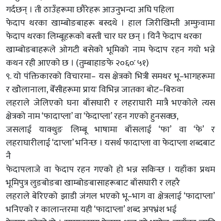
गर्दछन् । ती ठाउँहरूमा छौरेहरू आउनुभन्दा अघि पहिला
फेदाप थरका खाम्बोङबाहरू बस्दथे । हाल जिरीखिम्ती अम्फुवामा
फेदाप थरका लिम्बूहरूको बस्ती चार घर छन् । यिनै फेदाप थरका
खाम्बोङबाहरूले ओगटी बसेको भूमिको नाम फेदाप रहन गयो भन्ने
कथन रही आएको छ । (तुम्बाहाङफे २०६०ः ५१)
९. यो पंक्तिकारको विचारमा– यस क्षेत्रको भित्री समथर भू–भागहरूमा
र खोेलानाला, बेँसीहरूमा प्रायः विभिन्न जातका बोट–बिरुवा
लहराले जेलिएको घना बाँसघारी र लहराघारी मात्रै भएकोले त्यस
क्षेत्रको नाम ‘फादाप्ला’ वा ‘फेदाप्ला’ रहन गएको हुनसक्छ,
जसलाई याक्थुङ लिम्बू भाषामा बाँसलाई ‘फा’ वा ‘फे’ र
लहराघारीलाई ‘दाप्ला’ भनिन्छ । यसर्थ फादाप्ला वा फेदाप्ला शब्दबाट
नै
फेदापलाजे वा फेदाप रहन गएको हो भन्न सकिन्छ । यहाँका प्रथम
भूमिपुत्र लुङबोङबा खाम्बोङबासाहरूबाट बाँसघारी र लहरै
लहराले बेरिएको झाडी जंगल भएको भू–भाग वा क्षेत्रलाई ‘फादाप्ला’
भनिएको र कालान्तरमा यही ‘फादाप्ला’ शब्द अपभ्रंश भई