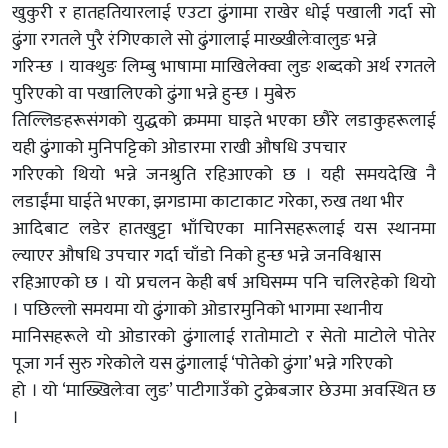
खुकुरी र हातहतियारलाई एउटा ढुंगामा राखेर धोई पखाली गर्दा सो
ढुंगा रगतले पुरै रंगिएकाले सो ढुंगालाई माख्खीलेःवालुङ भन्ने
गरिन्छ । याक्थुङ लिम्बु भाषामा माखिलेक्वा लुङ शब्दको अर्थ रगतले
पुरिएको वा पखालिएको ढुंगा भन्ने हुन्छ । मुबेरु
तिल्लिङहरूसंगको युद्धको क्रममा घाइते भएका छौरे लडाकुहरूलाई
यही ढुंगाको मुनिपट्टिको ओडारमा राखी औषधि उपचार
गरिएको थियो भन्ने जनश्रुति रहिआएको छ । यही समयदेखि नै
लडाईंमा घाईते भएका, झगडामा काटाकाट गरेका, रुख तथा भीर
आदिबाट लडेर हातखुट्टा भाँचिएका मानिसहरूलाई यस स्थानमा
ल्याएर औषधि उपचार गर्दा चाँडो निको हुन्छ भन्ने जनविश्वास
रहिआएको छ । यो प्रचलन केही बर्ष अघिसम्म पनि चलिरहेको थियो
। पछिल्लो समयमा यो ढुंगाको ओडारमुनिको भागमा स्थानीय
मानिसहरूले यो ओडारको ढुंगालाई रातोमाटो र सेतो माटोले पोतेर
पूजा गर्न सुरु गरेकोले यस ढुंगालाई ‘पोतेको ढुंगा’ भन्ने गरिएको
हो । यो ‘माख्खिलेःवा लुङ’ पाटीगाउँको टुक्रेबजार छेउमा अवस्थित छ
।