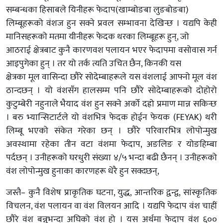
सम्बन्धका हिसाबले यिनीहरू फेदाप(खाम्बोङबा लुङबोङबा)
लिम्बूहरूको वंशज हुन सक्ने प्रवल सम्भावना देखिन्छ । यद्यपि केही
मानिसहरूको मतमा यीनीहरू फेदक थरका लिम्बूहरू हुन्, जो
आठराई क्षेत्रबाट कुनै कारणवश पलायन भएर फेदापमा वसोवास गर्न
आइपुगेका हुन् । तर यो तर्क त्यति उचित छैन, किनकी यस
क्षेत्रका मूल वासिन्दा छौरे सोदेम्बाहरूले यस वंशलाई आफ्नो मूल वंश
ठान्दछन् । यो वंशसँग हालसम्म पनि छौरे सोदेम्बाहरूको दोहोरो
कुटुम्बेरी नहुनाले भैयाद वंश हुन सक्ने अर्को दह्रो प्रमाण मान्न सकिन्छ
। बरु भ्यान्सिटार्टले यो वंशभित्र फेदक होईन फेयक (FEYAK) थरी
लिम्बू भएको संकेत गरेका छन् । छौरे परिवारभित्र लोपोन्मुख
अवस्थामा रहेका तीन वटा वंशमा फेदाप, अङलिङ र योङहिम्बा
पर्दछन् । उनीहरूको घरधुरी संख्या ४/५ भन्दा बढी छैनन् । उनीहरूको
वंश लोपोन्मुख हुनाका कारणहरू धेरै हुन सक्दछन्,
जस्तै– कुनै विशेष प्राकृतिक घटना, युद्ध, आन्तरिक द्वन्द्व, सांस्कृतिक
विचलन, वंश पलायन वा वंश विलयन आदि । यद्यपि फेदाप वंश चाहीं
छौरे वंश बन्नुभन्दा अघिको वंश हो । यस अर्थमा फेदाप वंश ६००