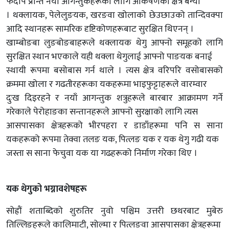
फेदाप प्रान्त नयाँ आगन्तुकहरूको लागि आकर्षणको क्षेत्र बन्यो
। थक्लायक, पेलेलुङयक, खरङवा खोलाको छेउछाउको तान्दिवक्पा
आदि स्थानहरू सामरिक दृष्टिकोणहरूबाट सुरक्षित थिएनन् ।
खाम्बोङबा लुङबोङबाहरूले थक्लायक थेगु आफ्नो समूहको लागि
सुरक्षित स्थान भएकाले यही थक्ला थेगुलाई आफ्नो पाङयक बनाई
स्थायी रूपमा बसोबास गर्न थाले । त्यस क्षेत्र वरिपरि वसोबासको
क्रममा खोला र गढतीरहरूका यकहरूमा भाइफुट्टाहरूले वारम्वार
दुःख दिइरहने र नयाँ आगन्तुक शत्रुहरूले बारबार आक्रामण गर्ने
गरेकाले पेरोहाङका सन्तानहरूले आफ्नो सुरक्षाको लागि त्यस
आसपासका क्षेत्रहरूको भीरपहरा र डाडाँहरूमा पनि स साना
यकहरूको रूपमा तेक्वा तलङ यक, पित्लङ यक र यक थेगु गढी यक
जस्ता स साना फेचुवा यक या गढहरूको निर्माण गरेका थिए ।
यक थेगुको भग्नावशेषहरू
सोह्रौं शताब्दिको शुरुतिर नुवो पश्चिम उत्तरी छथरबाट मुबेरु
तिल्लिङहरूले कालिमाटी, सोल्मा र पित्लङवा आसपासका क्षेत्रहरूमा