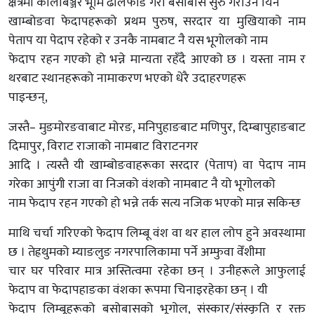
क्षेत्रमा कालाबञ्जर भूमि ढालफाँड गरी बसोबास सुरु गराउने यिनै
खाम्बोङवा फेदापहरूको प्रथम पुरुष, सरदार या मुखियाको नाम
पेताप या पेदाप रहेको र उनकै नामबाट नै यस भूगोलको नाम
फेदाप रहन गएको हो भन्ने मान्यता रहँदै आएको छ । यस्ता नाम र
थरबाट स्थानहरूको नामाकरण भएको धेरै उदाहरणहरू
पाइन्छन्,
जस्तै– मुङमोरङवाबाट मोरङ, मनिपुहाङबाट मणिपुर, दिम्बापुहाङबाट
दिमापुर, विराट राजाको नामबाट विराटनगर
आदि । त्यस्तै यी खाम्बोङवाहरूका सरदार (पेताप) वा पेदाप नाम
गरेका आपुंगी राजा वा निजको वंशको नामबाट नै यो भूगोलको
नाम फेदाप रहन गएको हो भन्ने तर्क सत्य नजिक भएको मान्न सकिन्छ
माथि चर्चा गरिएको फेदाप लिम्बू वंश वा थर हाल लोप हुने अवस्थामा
छ । तेह्रथुमको म्याङलुङ नगरपालिकामा पर्ने अम्फुवा वेँशीमा
चार घर परिवार मात्र अस्तित्वमा रहेका छन् । उनीहरूले आफुलाई
फेदाप वा फेदापहाङका वंशका रूपमा चिनाइरहेका छन् । यी
फेदाप लिम्बूहरूको बसोबासको भूगोल, संस्कार/संस्कृति र रक्त