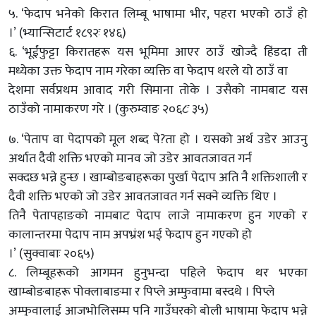
५. ‘फेदाप भनेको किरात लिम्बू भाषामा भीर, पहरा भएको ठाउँ हो
।’ (भ्यान्सिटार्ट १८९२ः १४६)
६. ‘भूईंफुट्टा किरातहरू यस भूमिमा आएर ठाउँ खोज्दै हिंडदा ती
मध्येका उक्त फेदाप नाम गरेका व्यक्ति वा फेदाप थरले यो ठाउँ वा
देशमा सर्वप्रथम आवाद गरी सिमाना तोके । उसैको नामबाट यस
ठाउँको नामाकरण गरे । (कुरुम्वाङ २०६८ः ३५)
७. ‘पेताप वा पेदापको मूल शब्द पे?ता हो । यसको अर्थ उडेर आउनु
अर्थात दैवी शक्ति भएको मानव जो उडेर आवतजावत गर्न
सक्दछ भन्ने हुन्छ । खाम्बोङबाहरूका पुर्खा पेदाप अति नै शक्तिशाली र
दैवी शक्ति भएको जो उडेर आवतजावत गर्न सक्ने व्यक्ति थिए ।
तिनै पेतापहाङको नामबाट पेदाप लाजे नामाकरण हुन गएको र
कालान्तरमा पेदाप नाम अपभ्रंश भई फेदाप हुन गएको हो
।’ (सुक्वाबाः २०६५)
८. लिम्बूहरूको आगमन हुनुभन्दा पहिले फेदाप थर भएका
खाम्बोङबाहरू पोक्लाबाङमा र पिप्ले अम्फुवामा बस्दथे । पिप्ले
अम्फुवालाई आजभोलिसम्म पनि गाउँघरको बोली भाषामा फेदाप भन्ने