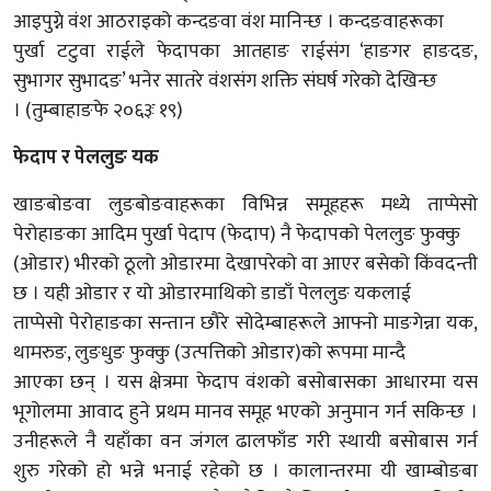
आइपुग्ने वंश आठराइको कन्दङवा वंश मानिन्छ । कन्दङवाहरूका
पुर्खा टटुवा राईले फेदापका आतहाङ राईसंग ‘हाङगर हाङदङ,
सुभागर सुभादङ’ भनेर सातरे वंशसंग शक्ति संघर्ष गरेको देखिन्छ
। (तुम्बाहाङफे २०६३ः १९)
फेदाप र पेललुङ यक
खाङबोङवा लुङबोङवाहरूका विभिन्न समूहहरू मध्ये ताप्पेसो
पेरोहाङका आदिम पुर्खा पेदाप (फेदाप) नै फेदापको पेललुङ फुक्कु
(ओडार) भीरको ठूलो ओडारमा देखापरेको वा आएर बसेको किंवदन्ती
छ । यही ओडार र यो ओडारमाथिको डाडाँ पेललुङ यकलाई
ताप्पेसो पेरोहाङका सन्तान छौरे सोदेम्बाहरूले आफ्नो माङगेन्ना यक,
थामरुङ, लुङधुङ फुक्कु (उत्पत्तिको ओडार)को रूपमा मान्दै
आएका छन् । यस क्षेत्रमा फेदाप वंशको बसोबासका आधारमा यस
भूगोलमा आवाद हुने प्रथम मानव समूह भएको अनुमान गर्न सकिन्छ ।
उनीहरूले नै यहाँका वन जंगल ढालफाँड गरी स्थायी बसोबास गर्न
शुरु गरेको हो भन्ने भनाई रहेको छ । कालान्तरमा यी खाम्बोङबा