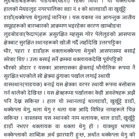
लुङबोङबाहरूको पाङयक(घडेरी) रहेको थियो । यो थक्लायक
हालको मेयङलुङ नगरपालिका वडा नं. १ को थालडाडाँ वा खुर्खुट्टे
डाडाँ(थक्केप्ला थेगु)लाई मानिन्छ । यस यकमा नव आगन्तुक जातीय
समूहहरूको बारम्बारको आक्रमण भइरहेका कारण खाम्बोङवा
लुङबोङवा(फेदाप)हरू असुरक्षित महसुस गरेर पेलेलुङको आसपास
क्षेत्रबाट सुरक्षित स्थानहरूको खोजी गर्दै त्यहाँदेखि उत्तरपट्टिका
भीर, पहरा र डाडाँहरू थक्लाथक्केप्ला थेगुको आसपासमा बसाईं
सरेका थिए । उक्त बसाई सर्ने क्रममा थक्लायकदेखि पूर्वपट्टिको
भीरको ओडार र यसका आसपासका क्षेत्रलाई भौगोलिक रूपमा नै
सुरक्षित भएकोले सो क्षेत्रमा ढुंगाका पर्खाल लगाई स्थायी
वासस्थान(पाङयक) बनाई यस क्षेत्रका वरपर स्थायी रूपमा बसोबास
गर्न थालेको देखिन्छ । यस क्षेत्रहरूमा पर्खालका केही अवशेषहरू अझै
पनि देख्न सकिन्छ । हाल यो स्थानलाई थालडाडाँ, खुर्खुट्टे डाडाँ,
थक्केप्ला थेगु, थला थेगु र थला यक आदि विभिन्न नामहरूले चिन्न
सकिन्छ । वास्तवमा यस स्थानको नाम थलायक, थाल डाडाँ, खुर्खुट्टे
डाडाँ नभएर थक्लायक वा थक्ला थेगु हो । याक्थुङ भाषामा
थक्केप्लाको शाब्दिक अर्थ झारघारी हुन्छ, अर्थात थक्केप्ला थेगु को