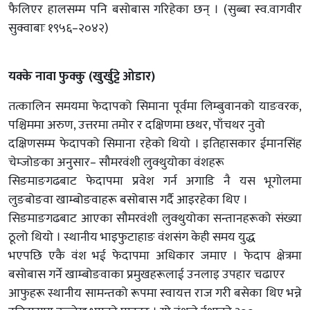
फैलिएर हालसम्म पनि बसोबास गरिहेका छन् । (सुब्बा स्व.वागवीर
सुक्वाबाः १९५६–२०४२)
यक्के नावा फुक्कु (खुर्खुट्टे ओडार)
तत्कालिन समयमा फेदापको सिमाना पूर्वमा लिम्बुवानको याङवरक,
पश्चिममा अरुण, उत्तरमा तमोर र दक्षिणमा छथर, पाँचथर नुवो
दक्षिणसम्म फेदापको सिमाना रहेको थियो । इतिहासकार ईमानसिंह
चेम्जोङका अनुसार– सौमरवंशी लुक्थुयोका वंशहरू
सिङमाङगढबाट फेदापमा प्रवेश गर्न अगाडि नै यस भूगोलमा
लुङबोङवा खाम्बोङवाहरू बसोबास गर्दै आइरहेका थिए ।
सिङमाङगढबाट आएका सौमरवंशी लुक्थुयोका सन्तानहरूको संख्या
ठूलो थियो । स्थानीय भाइफुटाहाङ वंशसंग केही समय युद्ध
भएपछि एकै वंश भई फेदापमा अधिकार जमाए । फेदाप क्षेत्रमा
बसोबास गर्ने खाम्बोङवाका प्रमुखहरूलाई उनलाइ उपहार चढाएर
आफुहरू स्थानीय सामन्तको रूपमा स्वायत्त राज गरी बसेका थिए भन्ने