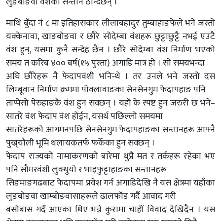
लुङबोङवा वंशका सन्तान ठान्दछन् ।
माथि बुँदा नं ८ मा इतिहासकार लीलाबहादुर तुम्बाहाङफेले भने जस्तो
यक्केनावा, खाङबोङवा र छौरे सोदेम्बा वंशहरू छुट्टाछुट्टै नभई एउटै
वंश हुन्, यसमा कुनै सन्देह छैन । छौरे सोदेम्बा वंश निर्माण भएको
समय त करिब ४०० बर्ष(१५ पुस्ता) अगाडि मात्र हो । सो समयभन्दा
अघि छौरेहरू नै फेदापवंशी भनिन्थे । तर उनले भने जस्तो दस
लिम्बूवान निर्माण क्रममा पोक्लावाङका सेनसेनगुम फेदापहाङ पनि
ताप्पेसो पेरुहाङकै वंश हुन सक्छन् । यहाँ के स्पष्ट हुन जरुरी छ भने–
सातरे वंश फेदाप वंश होईन, यसर्थ पछिल्लो समयमा
सातरेहरूको आगमनपछि सेनसेनगुम फेदापहाङका सन्तानहरू आफ्नै
पुख्र्यौली भूमि थलायकतर्फ फर्केका हुन सक्छन् ।
फेदाप राज्यको नामाकरणको बारेमा थुप्रै मत र तर्कहरू रहेका भए
पनि सौमरवंशी लुक्थुयो र भाइफुट्टाहाङका सन्तानहरू
सिङमाङगढबाट फेदापमा प्रवेश गर्न अगाडिदेखि नै यस क्षेत्रमा यहाँका
लुङबोङवा खाम्बोङवासाहरूले ढालफाँड गर्दै आवाद गरी
बसोबास गर्दै आएका थिए भन्ने कुरामा चाहीं विवाद देखिदैन । यस