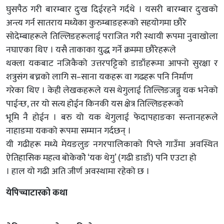
घुसपैठ गरी बारम्बार दुःख दिईरहने गर्दथे । यसरी बारम्बार दुःखको
अन्त्य गर्न सातराय मध्येका कुरुम्बाङहरूको सहयोगमा छौरे
सोदेम्बाहरूले तिल्लिङहरूलाई पराजित गरी स्थायी रूपमा नुवाखोला
नघाएका थिए । यसै ताकाका युद्ध गर्ने क्रममा छौरेहरूले
थक्ला यकबाट नजिकैको उत्तरपट्टिको डाडाँहरूमा आफ्नो सुरक्षा र
शत्रुसंग बच्नको लागि स–साना यकहरू वा गढहरू पनि निर्माण
गरेका थिए । केही लेखकहरूले यस थेगुलाई तिल्लिङजङ्गु यक भनेको
पाईन्छ, तर यो सत्य होईन किनकी यस क्षेत्र तिल्लिङहरूको
भूमि नै होईन । बरु यो यक थेगुलाई फेदापहाङका सन्तानहरूले
नाहाङमा यकको रूपमा सम्मान गर्दछन् ।
यी गढीहरू मध्ये मेयङलुङ नगरपालिकाको पिप्ले गाउँमा अवस्थित
ऐतिहासिक महत्व बोकेकोे ‘यक थेगु’ (गढी डाडाँ) पनि एउटा हो
। हाल यो गढी अति जीर्ण अवस्थामा रहेको छ ।
येपिच्चाटारको कथा