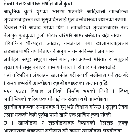
तेक्वा तलङ वापाक अर्थात बाजे कुवा
आधुुनिक कृषि युगको आरम्भ भएपछि आदिवासी खाम्बोङबा
लुङबोङबाहरूले त्यो सुसुवादेनलाई मूल बसोबासको स्थानको रूपमा
विकास गरी आवाद गरेका थिए । खाम्बोङबा लुङबोङबाहरू उक्त
पेललुङ फुक्कुको ठूलो ओडार वरिपरि आएर बसेको र यही ओडार
वरिपरिका भीरपहरा, ओडार, वनजंगल तथा खोलानालाहरूका
छेउछाउमा धेरै बर्ष बिताएको अनुमान गर्न सकिन्छ । जब मानव
जातिहरू समूह समूहमा बस्ने थाले, तब आफ्नो परिवार र समूहको
सुरक्षा गर्न समूह बनाएर काम गर्न थाले । सिकार गर्ने समयदेखि
यहाँ वरिपरिका जंगलहरू ढालफाँड गरी स्थायी बसोबास गर्न शुरु गरे
। समय क्रमसंगै खाम्बोङबा लुङबोङबाहरूका सन्तान वृद्धि
भएर एउटा विशाल जातिको निर्माण भएको थियो । लिम्बू
जातिभित्रको करिब एक चौथाई जनसंख्या यही खाम्बोङबा
लुङबोङबाहरूका सन्तानहरू नै हुन् भन्ने विश्वास गरिन्छ । सुसुवा तेक्वा
तलङ यकको केही पूर्वमा पानी खाने एक प्राचिन कुवा रहेको
छ । खाम्बोङवा र लुङबोङवाहरू फेदापको पेललुङ फुक्कु
आसपासका क्षेत्रहरूमा बसोबास गर्ने क्रममा खाम्बोङवा लुङबोङवा