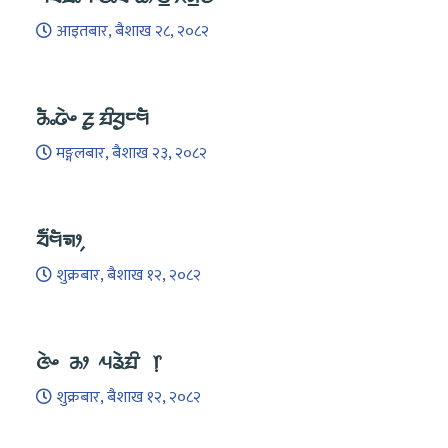
आइतबार, बैशाख २८, २०८२
ᤌᤠᤱᤒᤧᤴ ᤏᤢ ᤀᤡᤔᤢᤰᤗᤠ
मङ्गलबार, बैशाख २३, २०८२
ᤔᤠ᤺ᤗᤠᤈᤣ᤹
शुक्रबार, बैशाख १२, २०८२
ᤜᤧᤴ ᤌᤣ ᤘᤕᤧᤀᤡ ᥅
शुक्रबार, बैशाख १२, २०८२