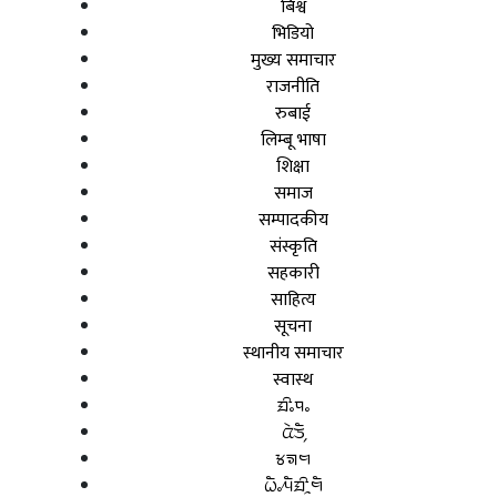
बिश्व
भिडियो
मुख्य समाचार
राजनीति
रुबाई
लिम्बू भाषा
शिक्षा
समाज
सम्पादकीय
संस्कृति
सहकारी
साहित्य
सूचना
स्थानीय समाचार
स्वास्थ
ᤀᤡᤱᤄᤱ
ᤂᤧᤍᤠ᤹
ᤃᤈᤗ
ᤐᤠᤱᤘᤠᤀᤡᤳᤗᤠ