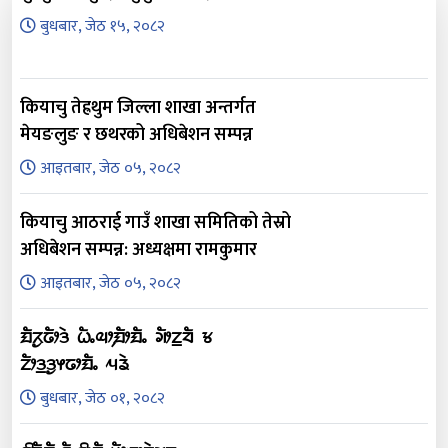
बुधबार, जेठ १५, २०८२
कियाचु तेह्रथुम जिल्ला शाखा अन्तर्गत
मेयङलुङ र छथरको अधिबेशन सम्पन्न
आइतबार, जेठ ०५, २०८२
कियाचु आठराई गाउँ शाखा समितिको तेस्रो
अधिबेशन सम्पन्न: अध्यक्षमा रामकुमार
आइतबार, जेठ ०५, २०८२
ᤀᤠᤖᤢᤒᤥᤋᤧ ᤐᤠᤱᤓᤣ᤹ᤀᤥᤀᤠᤱ ᤆᤥᤁ᤻ᤔᤠ ᤃ
ᤁᤥᤋ᤻ᤋᤢᤶᤒᤣᤀᤠᤱ ᤘᤕᤧ
बुधबार, जेठ ०१, २०८२