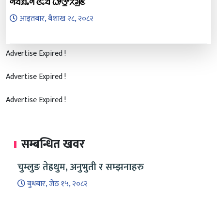
ᤛᤡᤔᤠᤀᤠᤱᤛᤠ ᤜᤡᤱᤔᤠ ᤐᤥᤅ᤻ᤖᤧᤆ᤻ᤇ
आइतबार, बैशाख २८, २०८२
Advertise Expired !
Advertise Expired !
Advertise Expired !
सम्बन्धित खवर
चुम्लुङ तेह्रथुम, अनुभुती र सम्झनाहरु
बुधबार, जेठ १५, २०८२