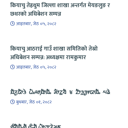
कियाचु तेह्रथुम जिल्ला शाखा अन्तर्गत मेयङलुङ र
छथरको अधिबेशन सम्पन्न
आइतबार, जेठ ०५, २०८२
कियाचु आठराई गाउँ शाखा समितिको तेस्रो
अधिबेशन सम्पन्न: अध्यक्षमा रामकुमार
आइतबार, जेठ ०५, २०८२
ᤀᤠᤖᤢᤒᤥᤋᤧ ᤐᤠᤱᤓᤣ᤹ᤀᤥᤀᤠᤱ ᤆᤥᤁ᤻ᤔᤠ ᤃ ᤁᤥᤋ᤻ᤋᤢᤶᤒᤣᤀᤠᤱ ᤘᤕᤧ
बुधबार, जेठ ०१, २०८२
ᤛᤡᤔᤠᤀᤠᤱᤛᤠ ᤜᤡᤱᤔᤠ ᤐᤥᤅ᤻ᤖᤧᤆ᤻ᤇ