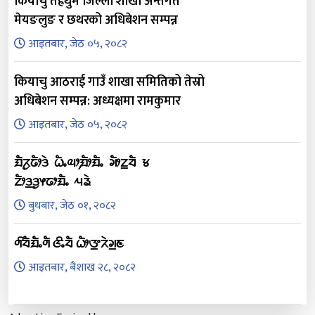
कियाचु तेह्रथुम जिल्ला शाखा अन्तर्गत
मेयङलुङ र छथरको अधिबेशन सम्पन्न
आइतबार, जेठ ०५, २०८२
कियाचु आठराई गाउँ शाखा समितिको तेस्रो
अधिबेशन सम्पन्न: अध्यक्षमा रामकुमार
आइतबार, जेठ ०५, २०८२
ᤀᤠᤖᤢᤒᤥᤋᤧ ᤐᤠᤱᤓᤣ᤹ᤀᤥᤀᤠᤱ ᤆᤥᤁ᤻ᤔᤠ ᤃ
ᤁᤥᤋ᤻ᤋᤢᤶᤒᤣᤀᤠᤱ ᤘᤕᤧ
बुधबार, जेठ ०१, २०८२
ᤛᤡᤔᤠᤀᤠᤱᤛᤠ ᤜᤡᤱᤔᤠ ᤐᤥᤅ᤻ᤖᤧᤆ᤻ᤇ
आइतबार, बैशाख २८, २०८२