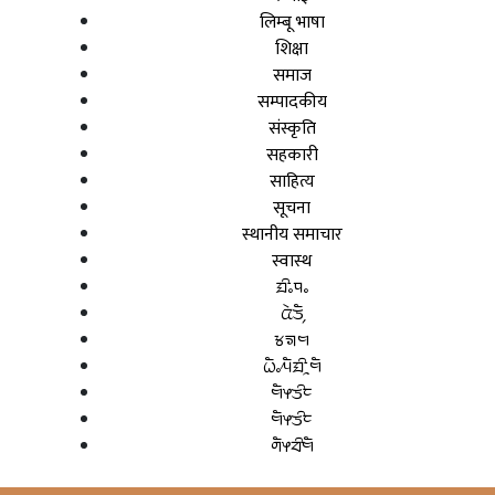
लिम्बू भाषा
शिक्षा
समाज
सम्पादकीय
संस्कृति
सहकारी
साहित्य
सूचना
स्थानीय समाचार
स्वास्थ
ᤀᤡᤱᤄᤱ
ᤂᤧᤍᤠ᤹
ᤃᤈᤗ
ᤐᤠᤱᤘᤠᤀᤡᤳᤗᤠ
ᤗᤠᤶᤍᤡᤰ
ᤗᤠᤶᤍᤡᤰ
ᤛᤠᤶᤔᤡᤗᤠ