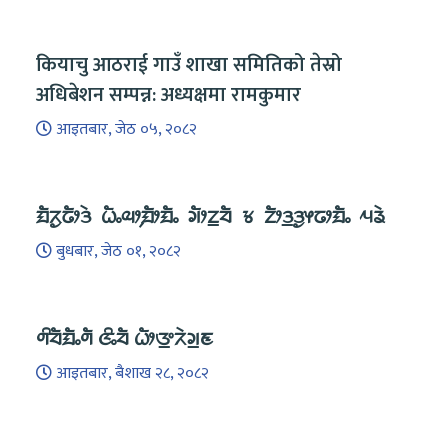
कियाचु आठराई गाउँ शाखा समितिको तेस्रो
अधिबेशन सम्पन्न: अध्यक्षमा रामकुमार
आइतबार, जेठ ०५, २०८२
ᤀᤠᤖᤢᤒᤥᤋᤧ ᤐᤠᤱᤓᤣ᤹ᤀᤥᤀᤠᤱ ᤆᤥᤁ᤻ᤔᤠ ᤃ ᤁᤥᤋ᤻ᤋᤢᤶᤒᤣᤀᤠᤱ ᤘᤕᤧ
बुधबार, जेठ ०१, २०८२
ᤛᤡᤔᤠᤀᤠᤱᤛᤠ ᤜᤡᤱᤔᤠ ᤐᤥᤅ᤻ᤖᤧᤆ᤻ᤇ
आइतबार, बैशाख २८, २०८२