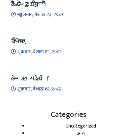
ᤌᤠᤱᤒᤧᤴ ᤏᤢ ᤀᤡᤔᤢᤰᤗᤠ
मङ्गलबार, बैशाख २३, २०८२
ᤔᤠ᤺ᤗᤠᤈᤣ᤹
शुक्रबार, बैशाख १२, २०८२
ᤜᤧᤴ ᤌᤣ ᤘᤕᤧᤀᤡ ᥅
शुक्रबार, बैशाख १२, २०८२
Categories
Uncategorized
अन्य