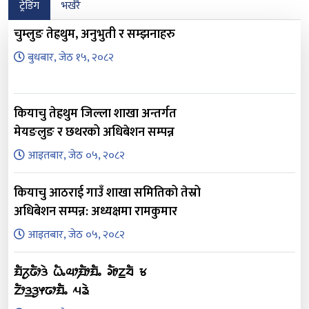
ट्रेडिंग
भर्खरै
चुम्लुङ तेह्रथुम, अनुभुती र सम्झनाहरु
बुधबार, जेठ १५, २०८२
कियाचु तेह्रथुम जिल्ला शाखा अन्तर्गत
मेयङलुङ र छथरको अधिबेशन सम्पन्न
आइतबार, जेठ ०५, २०८२
कियाचु आठराई गाउँ शाखा समितिको तेस्रो
अधिबेशन सम्पन्न: अध्यक्षमा रामकुमार
आइतबार, जेठ ०५, २०८२
ᤀᤠᤖᤢᤒᤥᤋᤧ ᤐᤠᤱᤓᤣ᤹ᤀᤥᤀᤠᤱ ᤆᤥᤁ᤻ᤔᤠ ᤃ
ᤁᤥᤋ᤻ᤋᤢᤶᤒᤣᤀᤠᤱ ᤘᤕᤧ