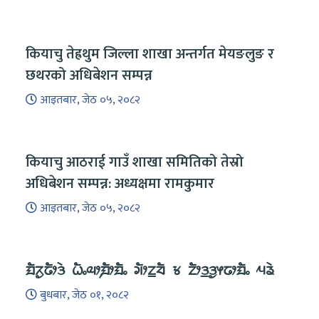
कियाचु तेह्रथुम जिल्ला शाखा अन्तर्गत मेयङलुङ र
छथरको अधिबेशन सम्पन्न
आइतबार, जेठ ०५, २०८२
कियाचु आठराई गाउँ शाखा समितिको तेस्रो
अधिबेशन सम्पन्न: अध्यक्षमा रामकुमार
आइतबार, जेठ ०५, २०८२
ᤀᤠᤖᤢᤒᤥᤋᤧ ᤐᤠᤱᤓᤣ᤹ᤀᤥᤀᤠᤱ ᤆᤥᤁ᤻ᤔᤠ ᤃ ᤁᤥᤋ᤻ᤋᤢᤶᤒᤣᤀᤠᤱ ᤘᤕᤧ
बुधबार, जेठ ०१, २०८२