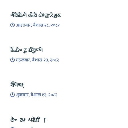
ᤛᤡᤔᤠᤀᤠᤱᤛᤠ ᤜᤡᤱᤔᤠ ᤐᤥᤅ᤻ᤖᤧᤆ᤻ᤇ
आइतबार, बैशाख २८, २०८२
ᤌᤠᤱᤒᤧᤴ ᤏᤢ ᤀᤡᤔᤢᤰᤗᤠ
मङ्गलबार, बैशाख २३, २०८२
ᤔᤠ᤺ᤗᤠᤈᤣ᤹
शुक्रबार, बैशाख १२, २०८२
ᤜᤧᤴ ᤌᤣ ᤘᤕᤧᤀᤡ ᥅