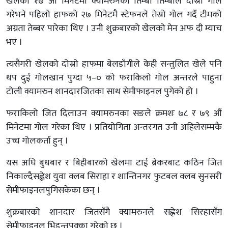
खेलको १७ औँ मिनेटमा क्यामरुनका तिम्बा तिम्बाले दोस्रो गोल
गरेभने पहिलो हाफको २७ मिनेटमै स्टेफनले तेस्रो गोल गर्दै टीमको
अग्रता तेब्बर पारेका थिए । उनी शुक्रबारको खेलको मेन अफ दी म्याच
भए ।
त्यसैगरी खेलको दोस्रो हाफमा बेलडाँगीले केही सन्तुलित खेले पनि
थप दुई गोलखान पुग्दा ५–० को फराकिलो गोल अन्तरले पाहुना
टोली क्यामरुन शानदारजितका साथ सेमीफाइनल पुगेको हो ।
फराकिलो जित दिलाउन क्यामरुनका सङले क्रमशः ७८ र ७९ औं
मिनेटमा गोल गरेका थिए । प्रतियोगिता अन्तरगत उनी अहिलेसम्मकै
उच्च गोलकर्ता हुन् ।
यस अघि बुधबार र बिहीबारको खेलमा टाई ब्रेकरबाट कठिन जित
निकाल्दैसह्लेश युवा क्लब सिराहा र शान्तिनगर फुटबल क्लब सुनसरी
सेमीफाइनलपुगिसकेका छन् ।
शुक्रबारको शानदार जितसँगै क्यामरुनले सह्लेश सिरहासँग
सेमीफाइनल भिडन्तपक्का गरेको छ ।