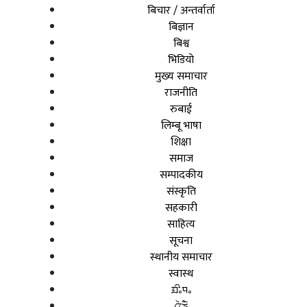
बिचार / अन्तर्वार्ता
बिज्ञान
बिश्व
भिडियो
मुख्य समाचार
राजनीति
रुबाई
लिम्बू भाषा
शिक्षा
समाज
सम्पादकीय
संस्कृति
सहकारी
साहित्य
सूचना
स्थानीय समाचार
स्वास्थ
ᤀᤡᤱᤄᤱ
ᤂᤧᤍᤠ᤹