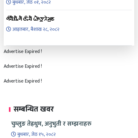
बुधबार, जेठ ०१, २०८२
ᤛᤡᤔᤠᤀᤠᤱᤛᤠ ᤜᤡᤱᤔᤠ ᤐᤥᤅ᤻ᤖᤧᤆ᤻ᤇ
आइतबार, बैशाख २८, २०८२
Advertise Expired !
Advertise Expired !
Advertise Expired !
सम्बन्धित खवर
चुम्लुङ तेह्रथुम, अनुभुती र सम्झनाहरु
बुधबार, जेठ १५, २०८२