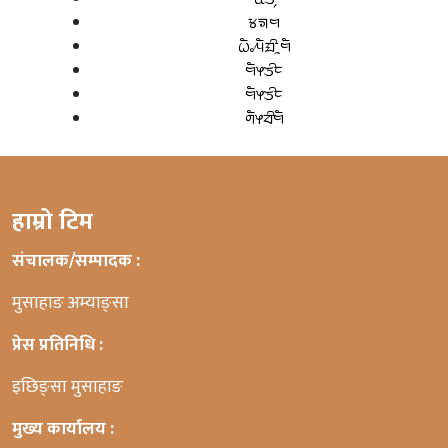
ᤃᤈᤗ
ᤐᤠᤱᤘᤠᤀᤡᤳᤗᤠ
ᤗᤠᤶᤍᤡᤰ
ᤗᤠᤶᤍᤡᤰ
ᤛᤠᤶᤔᤡᤗᤠ
हाम्रो टिम
संचालक/सम्पादक :
मुसाहाङ अम्याङ्सा
प्रेस प्रतिनिधि :
इछिङ्सा मुसाहाङ
मुख्य कार्यालय :