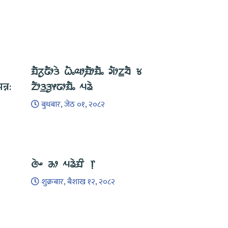
ᤀᤠᤖᤢᤒᤥᤋᤧ ᤐᤠᤱᤓᤣ᤹ᤀᤥᤀᤠᤱ ᤆᤥᤁ᤻ᤔᤠ ᤃ
्न:
ᤁᤥᤋ᤻ᤋᤢᤶᤒᤣᤀᤠᤱ ᤘᤕᤧ
बुधबार, जेठ ०१, २०८२
ᤜᤧᤴ ᤌᤣ ᤘᤕᤧᤀᤡ ᥅
शुक्रबार, बैशाख १२, २०८२