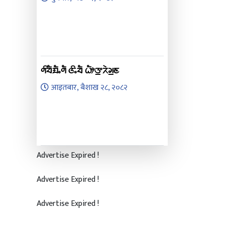
ᤛᤡᤔᤠᤀᤠᤱᤛᤠ ᤜᤡᤱᤔᤠ ᤐᤥᤅ᤻ᤖᤧᤆ᤻ᤇ
आइतबार, बैशाख २८, २०८२
Advertise Expired !
Advertise Expired !
Advertise Expired !