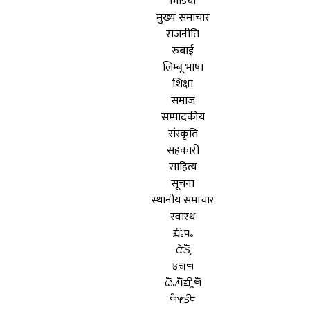
भिडियो
मुख्य समाचार
राजनीति
रुबाई
लिम्बू भाषा
शिक्षा
समाज
सम्पादकीय
संस्कृति
सहकारी
साहित्य
सूचना
स्थानीय समाचार
स्वास्थ
ᤀᤡᤱᤄᤱ
ᤂᤧᤍᤠ᤹
ᤃᤈᤗ
ᤐᤠᤱᤘᤠᤀᤡᤳᤗᤠ
ᤗᤠᤶᤍᤡᤰ