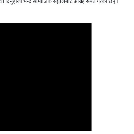
ृया दिनुहोला भन्दै सामाजिक सञ्जालबाट आग्रह समेत गरेकी छन् ।