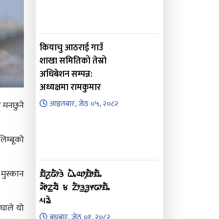
कियाचु आठराई गाउँ
शाखा समितिको तेस्रो
अधिबेशन सम्पन्न:
अध्यक्षमा रामकुमार
आइतबार, जेठ ०५, २०८२
ो मनछुने
लिम्बूको
 मुस्कान
ᤀᤠᤖᤢᤒᤥᤋᤧ ᤐᤠᤱᤓᤣ᤹ᤀᤥᤀᤠᤱ
ᤆᤥᤁ᤻ᤔᤠ ᤃ ᤁᤥᤋ᤻ᤋᤢᤶᤒᤣᤀᤠᤱ
ᤘᤕᤧ
घाले यो
बुधबार, जेठ ०१, २०८२