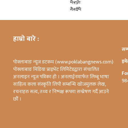
ᤗᤠᤶᤍᤡᤰ
ᤛᤠᤶᤔᤡᤗᤠ
हाम्रो बारे :
सम्
इम
पोक्लाबाङ न्यूज डटकम (www.poklabangnews.com)
पोक्लाबाङ मिडिया प्राइभेट लिमिटेडद्वारा संचालित
Fo
अनलाइन न्यूज पत्रिका हो । अनलाईनमार्फत लिम्बू भाषा
98
साहित्य कला संस्कृति लिपी सम्बन्धि खोजमुलक लेख,
रचनाहरु सत्य, तथ्य र निष्पक्ष रूपमा सम्प्रेषण गर्दै आउने
छौं ।