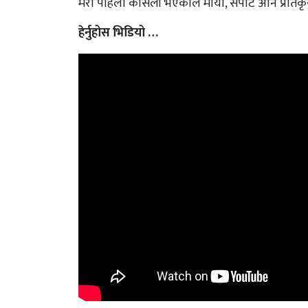
मेरो पहिलो कोसेली भएकोले माया, सपोर्ट अनि प्रतिक
हेर्नुहोस भिडियो …