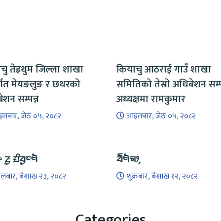
चु तेह्रथुम जिल्ला शाखा
कियाचु आठराई गाउँ शाखा
र्गत मेयङलुङ र छथरको
समितिको तेस्रो अधिबेशन सम्पन
ेशन सम्पन्न
अध्यक्षमा रामकुमार
तबार, जेठ ०५, २०८२
आइतबार, जेठ ०५, २०८२
ᤴ ᤏᤢ ᤀᤡᤔᤢᤰᤗᤠ
ᤔᤠ᤺ᤗᤠᤈᤣ᤹
गलबार, बैशाख २३, २०८२
शुक्रबार, बैशाख १२, २०८२
Categories