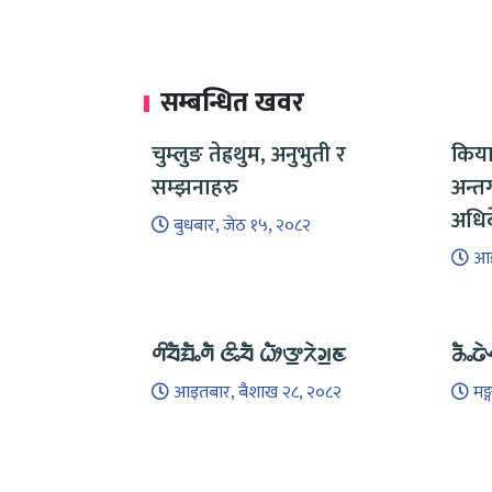
सम्बन्धित खवर
चुम्लुङ तेह्रथुम, अनुभुती र
किया
सम्झनाहरु
अन्त
अधिब
बुधबार, जेठ १५, २०८२
आइ
ᤛᤡᤔᤠᤀᤠᤱᤛᤠ ᤜᤡᤱᤔᤠ ᤐᤥᤅ᤻ᤖᤧᤆ᤻ᤇ
ᤌᤠᤱᤒᤧ
आइतबार, बैशाख २८, २०८२
मङ्