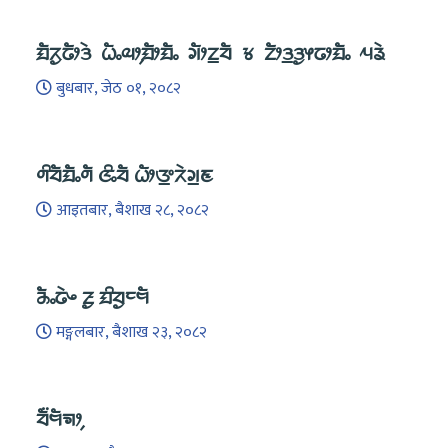
ᤀᤠᤖᤢᤒᤥᤋᤧ ᤐᤠᤱᤓᤣ᤹ᤀᤥᤀᤠᤱ ᤆᤥᤁ᤻ᤔᤠ ᤃ ᤁᤥᤋ᤻ᤋᤢᤶᤒᤣᤀᤠᤱ ᤘᤕᤧ
बुधबार, जेठ ०१, २०८२
ᤛᤡᤔᤠᤀᤠᤱᤛᤠ ᤜᤡᤱᤔᤠ ᤐᤥᤅ᤻ᤖᤧᤆ᤻ᤇ
आइतबार, बैशाख २८, २०८२
ᤌᤠᤱᤒᤧᤴ ᤏᤢ ᤀᤡᤔᤢᤰᤗᤠ
मङ्गलबार, बैशाख २३, २०८२
ᤔᤠ᤺ᤗᤠᤈᤣ᤹