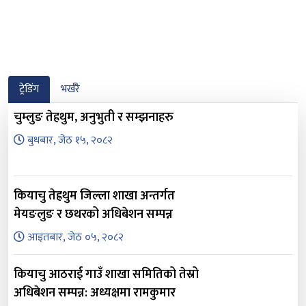
ट्रेडिंग
भर्खरै
चुम्लुङ तेह्रथुम, अनुभुती र सम्झनाहरु
बुधबार, जेठ १५, २०८२
कियाचु तेह्रथुम जिल्ला शाखा अन्तर्गत
मेयङलुङ र छथरको अधिबेशन सम्पन्न
आइतबार, जेठ ०५, २०८२
कियाचु आठराई गाउँ शाखा समितिको तेस्रो
अधिबेशन सम्पन्न: अध्यक्षमा रामकुमार