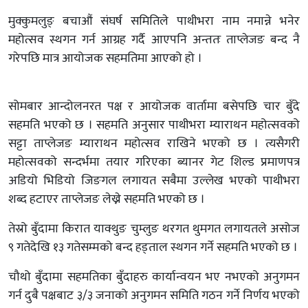
मुक्कुमलुङ् बचाऔं संघर्ष समितिले पाथीभरा नाम नमान्ने भनेर
महोत्सव स्थगन गर्न आग्रह गर्दै आएपनि अन्ततः ताप्लेजङ बन्द नै
गरेपछि मात्र आयोजक सहमतिमा आएको हो ।
सोमबार आन्दोलनरत पक्ष र आयोजक वार्तामा बसेपछि चार बुँदे
सहमति भएको छ । सहमति अनुसार पाथीभरा म्याराथन महोत्सवको
सट्टा ताप्लेजङ म्याराथन महोत्सव राखिने भएको छ । त्यसैगरी
महोत्सवको सन्दर्भमा तयार गरिएका ब्यानर गेट शिल्ड प्रमाणपत्र
अडियो भिडियो जिङगल लगायत सबैमा उल्लेख भएको पाथीभरा
शब्द हटाएर ताप्लेजङ लेख्ने सहमति भएको छ ।
तेस्रो बुँदामा किरात याक्थुङ चुम्लुङ थरगत थुमगत लगायतले असोज
९ गतेदेखि १३ गतेसम्मको बन्द हड्ताल स्थगन गर्ने सहमति भएको छ ।
चौथो बुँदामा सहमतिका बुँदाहरु कार्यान्वयन भए नभएको अनुगमन
गर्न दुबै पक्षबाट ३/३ जनाको अनुगमन समिति गठन गर्ने निर्णय भएको