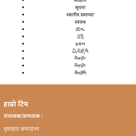
साहित्य
सूचना
स्थानीय समाचार
स्वास्थ
ᤀᤡᤱᤄᤱ
ᤂᤧᤍᤠ᤹
ᤃᤈᤗ
ᤐᤠᤱᤘᤠᤀᤡᤳᤗᤠ
ᤗᤠᤶᤍᤡᤰ
ᤗᤠᤶᤍᤡᤰ
ᤛᤠᤶᤔᤡᤗᤠ
हाम्रो टिम
संचालक/सम्पादक :
मुसाहाङ अम्याङ्सा