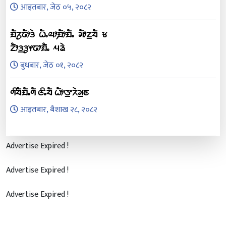
आइतबार, जेठ ०५, २०८२
ᤀᤠᤖᤢᤒᤥᤋᤧ ᤐᤠᤱᤓᤣ᤹ᤀᤥᤀᤠᤱ ᤆᤥᤁ᤻ᤔᤠ ᤃ
ᤁᤥᤋ᤻ᤋᤢᤶᤒᤣᤀᤠᤱ ᤘᤕᤧ
बुधबार, जेठ ०१, २०८२
ᤛᤡᤔᤠᤀᤠᤱᤛᤠ ᤜᤡᤱᤔᤠ ᤐᤥᤅ᤻ᤖᤧᤆ᤻ᤇ
आइतबार, बैशाख २८, २०८२
Advertise Expired !
Advertise Expired !
Advertise Expired !