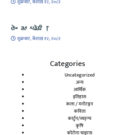
शुक्रबार, बैशाख १२, २०८२
ᤜᤧᤴ ᤌᤣ ᤘᤕᤧᤀᤡ ᥅
शुक्रबार, बैशाख १२, २०८२
Categories
Uncategorized
अन्य
आर्थिक
इतिहास
कला / मनोरञ्जन
कविता
कार्टुन/व्यङ्ग्य
कृषि
कोरोना भाइरस