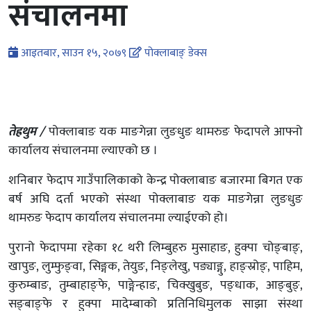
संचालनमा
आइतबार, साउन १५, २०७९
पोक्लाबाङ् डेक्स
तेह्रथुम /
पोक्लाबाङ यक माङगेन्ना लुङधुङ थामरुङ फेदापले आफ्नो
कार्यालय संचालनमा ल्याएको छ ।
शनिबार फेदाप गाउँपालिकाको केन्द्र पोक्लाबाङ बजारमा बिगत एक
बर्ष अघि दर्ता भएको संस्था पोक्लाबाङ यक माङगेन्ना लुङधुङ
थामरुङ फेदाप कार्यालय संचालनमा ल्याईएको हो।
पुरानो फेदापमा रहेका १८ थरी लिम्बुहरु मुसाहाङ, हुक्पा चोङ्बाङ्,
खापुङ, लुम्फुङ्वा, सिङ्गक, तेयुङ, निङ्लेखु, पङ्याङ्गु, हाङ्स्रोङ्, पाहिम,
कुरुम्बाङ, तुम्बाहाङ्फे, पाङ्गेन्हाङ, चिक्खुबुङ, पङ्धाक, आङ्बुङ्,
सङ्बाङ्फे र हुक्पा मादेम्बाको प्रतिनिधिमुलक साझा संस्था