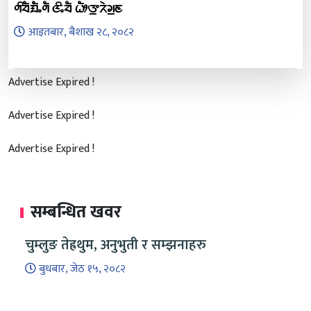
ᤛᤡᤔᤠᤀᤠᤱᤛᤠ ᤜᤡᤱᤔᤠ ᤐᤥᤅ᤻ᤖᤧᤆ᤻ᤇ
आइतबार, बैशाख २८, २०८२
Advertise Expired !
Advertise Expired !
Advertise Expired !
सम्बन्धित खवर
चुम्लुङ तेह्रथुम, अनुभुती र सम्झनाहरु
बुधबार, जेठ १५, २०८२