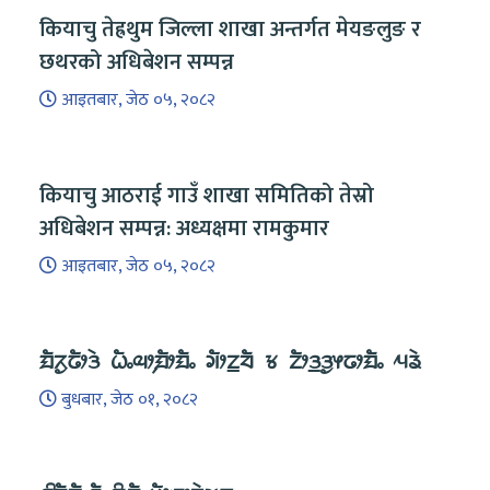
कियाचु तेह्रथुम जिल्ला शाखा अन्तर्गत मेयङलुङ र
छथरको अधिबेशन सम्पन्न
आइतबार, जेठ ०५, २०८२
कियाचु आठराई गाउँ शाखा समितिको तेस्रो
अधिबेशन सम्पन्न: अध्यक्षमा रामकुमार
आइतबार, जेठ ०५, २०८२
ᤀᤠᤖᤢᤒᤥᤋᤧ ᤐᤠᤱᤓᤣ᤹ᤀᤥᤀᤠᤱ ᤆᤥᤁ᤻ᤔᤠ ᤃ ᤁᤥᤋ᤻ᤋᤢᤶᤒᤣᤀᤠᤱ ᤘᤕᤧ
बुधबार, जेठ ०१, २०८२