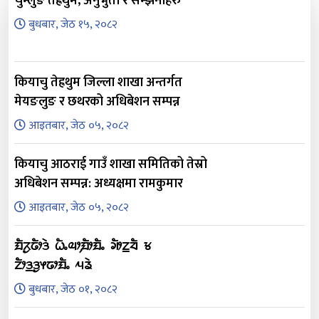
चुम्लुङ तेह्रथुम, अनुभुती र सम्झनाहरु
बुधबार, जेठ १५, २०८२
कियाचु तेह्रथुम जिल्ला शाखा अन्तर्गत
मेयङलुङ र छथरको अधिबेशन सम्पन्न
आइतबार, जेठ ०५, २०८२
कियाचु आठराई गाउँ शाखा समितिको तेस्रो
अधिबेशन सम्पन्न: अध्यक्षमा रामकुमार
आइतबार, जेठ ०५, २०८२
ᤀᤠᤖᤢᤒᤥᤋᤧ ᤐᤠᤱᤓᤣ᤹ᤀᤥᤀᤠᤱ ᤆᤥᤁ᤻ᤔᤠ ᤃ
ᤁᤥᤋ᤻ᤋᤢᤶᤒᤣᤀᤠᤱ ᤘᤕᤧ
बुधबार, जेठ ०१, २०८२