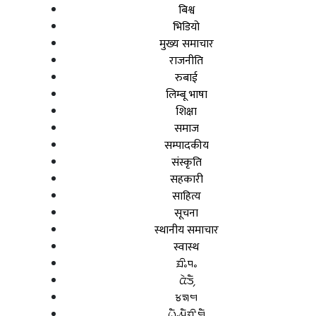
बिश्व
भिडियो
मुख्य समाचार
राजनीति
रुबाई
लिम्बू भाषा
शिक्षा
समाज
सम्पादकीय
संस्कृति
सहकारी
साहित्य
सूचना
स्थानीय समाचार
स्वास्थ
ᤀᤡᤱᤄᤱ
ᤂᤧᤍᤠ᤹
ᤃᤈᤗ
ᤐᤠᤱᤘᤠᤀᤡᤳᤗᤠ