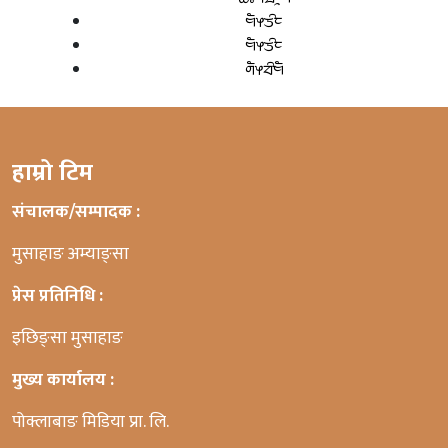
ᤗᤠᤶᤍᤡᤰ
ᤗᤠᤶᤍᤡᤰ
ᤛᤠᤶᤔᤡᤗᤠ
हाम्रो टिम
संचालक/सम्पादक :
मुसाहाङ अम्याङ्सा
प्रेस प्रतिनिधि :
इछिङ्सा मुसाहाङ
मुख्य कार्यालय :
पोक्लाबाङ मिडिया प्रा. लि.