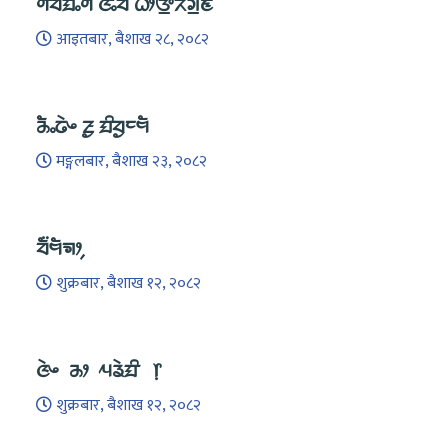
ᤛᤡᤔᤠᤀᤠᤱᤛᤠ ᤜᤡᤱᤔᤠ ᤐᤥᤅ᤻ᤖᤧᤆ᤻ᤇ
आइतबार, बैशाख २८, २०८२
ᤌᤠᤱᤒᤧᤴ ᤏᤢ ᤀᤡᤔᤢᤰᤗᤠ
मङ्गलबार, बैशाख २३, २०८२
ᤔᤠ᤺ᤗᤠᤈᤣ᤹
शुक्रबार, बैशाख १२, २०८२
ᤜᤧᤴ ᤌᤣ ᤘᤕᤧᤀᤡ ᥅
शुक्रबार, बैशाख १२, २०८२