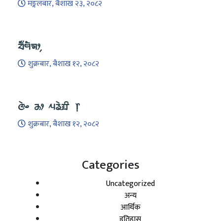
मङ्गलबार, बैशाख २३, २०८२
ᤔᤠ᤺ᤗᤠᤈᤣ᤹
शुक्रबार, बैशाख १२, २०८२
ᤜᤧᤴ ᤌᤣ ᤘᤕᤧᤀᤡ ᥅
शुक्रबार, बैशाख १२, २०८२
Categories
Uncategorized
अन्य
आर्थिक
इतिहास