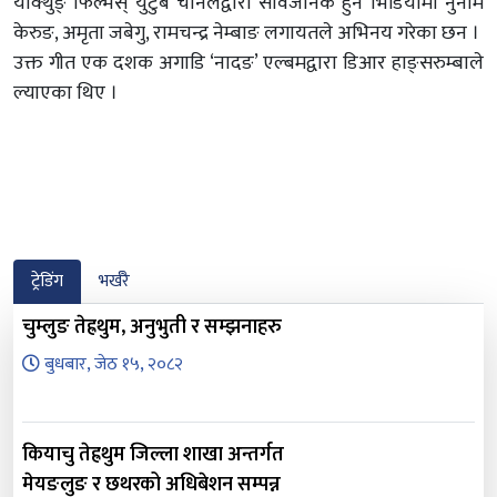
याक्थुङ् फिल्मस् युटुब चानलद्वारा सार्वजनिक हुने भिडियोमा नुनाम
केरुङ, अमृता जबेगु, रामचन्द्र नेम्बाङ लगायतले अभिनय गरेका छन ।
उक्त गीत एक दशक अगाडि ‘नादङ’ एल्बमद्वारा डिआर हाङ्सरुम्बाले
ल्याएका थिए ।
ट्रेडिंग
भर्खरै
चुम्लुङ तेह्रथुम, अनुभुती र सम्झनाहरु
बुधबार, जेठ १५, २०८२
कियाचु तेह्रथुम जिल्ला शाखा अन्तर्गत
मेयङलुङ र छथरको अधिबेशन सम्पन्न