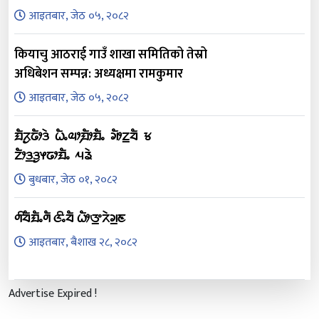
आइतबार, जेठ ०५, २०८२
कियाचु आठराई गाउँ शाखा समितिको तेस्रो
अधिबेशन सम्पन्न: अध्यक्षमा रामकुमार
आइतबार, जेठ ०५, २०८२
ᤀᤠᤖᤢᤒᤥᤋᤧ ᤐᤠᤱᤓᤣ᤹ᤀᤥᤀᤠᤱ ᤆᤥᤁ᤻ᤔᤠ ᤃ
ᤁᤥᤋ᤻ᤋᤢᤶᤒᤣᤀᤠᤱ ᤘᤕᤧ
बुधबार, जेठ ०१, २०८२
ᤛᤡᤔᤠᤀᤠᤱᤛᤠ ᤜᤡᤱᤔᤠ ᤐᤥᤅ᤻ᤖᤧᤆ᤻ᤇ
आइतबार, बैशाख २८, २०८२
Advertise Expired !