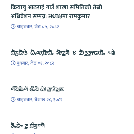
कियाचु आठराई गाउँ शाखा समितिको तेस्रो
अधिबेशन सम्पन्न: अध्यक्षमा रामकुमार
आइतबार, जेठ ०५, २०८२
ᤀᤠᤖᤢᤒᤥᤋᤧ ᤐᤠᤱᤓᤣ᤹ᤀᤥᤀᤠᤱ ᤆᤥᤁ᤻ᤔᤠ ᤃ ᤁᤥᤋ᤻ᤋᤢᤶᤒᤣᤀᤠᤱ ᤘᤕᤧ
बुधबार, जेठ ०१, २०८२
ᤛᤡᤔᤠᤀᤠᤱᤛᤠ ᤜᤡᤱᤔᤠ ᤐᤥᤅ᤻ᤖᤧᤆ᤻ᤇ
आइतबार, बैशाख २८, २०८२
ᤌᤠᤱᤒᤧᤴ ᤏᤢ ᤀᤡᤔᤢᤰᤗᤠ