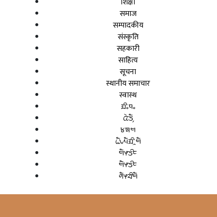
शिक्षा
समाज
सम्पादकीय
संस्कृति
सहकारी
साहित्य
सूचना
स्थानीय समाचार
स्वास्थ
ᤀᤡᤱᤄᤱ
ᤂᤧᤍᤠ᤹
ᤃᤈᤗ
ᤐᤠᤱᤘᤠᤀᤡᤳᤗᤠ
ᤗᤠᤶᤍᤡᤰ
ᤗᤠᤶᤍᤡᤰ
ᤛᤠᤶᤔᤡᤗᤠ