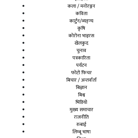
कला / मनोरञ्जन
कविता
कार्टुन/व्यङ्ग्य
कृषि
कोरोना भाइरस
खेलकुद
चुनाव
पत्रकारिता
पर्यटन
फोटो फिचर
बिचार / अन्तर्वार्ता
बिज्ञान
बिश्व
भिडियो
मुख्य समाचार
राजनीति
रुबाई
लिम्बू भाषा