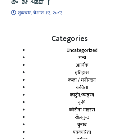
ᤜᤧᤴ ᤌᤣ ᤘᤕᤧᤀᤡ ᥅
शुक्रबार, बैशाख १२, २०८२
Categories
Uncategorized
अन्य
आर्थिक
इतिहास
कला / मनोरञ्जन
कविता
कार्टुन/व्यङ्ग्य
कृषि
कोरोना भाइरस
खेलकुद
चुनाव
पत्रकारिता