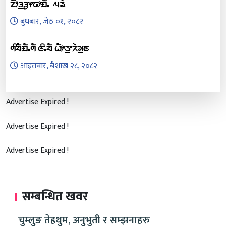
ᤁᤥᤋ᤻ᤋᤢᤶᤒᤣᤀᤠᤱ ᤘᤕᤧ
बुधबार, जेठ ०१, २०८२
ᤛᤡᤔᤠᤀᤠᤱᤛᤠ ᤜᤡᤱᤔᤠ ᤐᤥᤅ᤻ᤖᤧᤆ᤻ᤇ
आइतबार, बैशाख २८, २०८२
Advertise Expired !
Advertise Expired !
Advertise Expired !
सम्बन्धित खवर
चुम्लुङ तेह्रथुम, अनुभुती र सम्झनाहरु