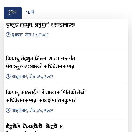
ट्रेडिंग
भर्खरै
चुम्लुङ तेह्रथुम, अनुभुती र सम्झनाहरु
बुधबार, जेठ १५, २०८२
कियाचु तेह्रथुम जिल्ला शाखा अन्तर्गत
मेयङलुङ र छथरको अधिबेशन सम्पन्न
आइतबार, जेठ ०५, २०८२
कियाचु आठराई गाउँ शाखा समितिको तेस्रो
अधिबेशन सम्पन्न: अध्यक्षमा रामकुमार
आइतबार, जेठ ०५, २०८२
ᤀᤠᤖᤢᤒᤥᤋᤧ ᤐᤠᤱᤓᤣ᤹ᤀᤥᤀᤠᤱ ᤆᤥᤁ᤻ᤔᤠ ᤃ