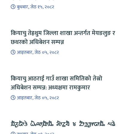
बुधबार, जेठ १५, २०८२
कियाचु तेह्रथुम जिल्ला शाखा अन्तर्गत मेयङलुङ र
छथरको अधिबेशन सम्पन्न
आइतबार, जेठ ०५, २०८२
कियाचु आठराई गाउँ शाखा समितिको तेस्रो
अधिबेशन सम्पन्न: अध्यक्षमा रामकुमार
आइतबार, जेठ ०५, २०८२
ᤀᤠᤖᤢᤒᤥᤋᤧ ᤐᤠᤱᤓᤣ᤹ᤀᤥᤀᤠᤱ ᤆᤥᤁ᤻ᤔᤠ ᤃ ᤁᤥᤋ᤻ᤋᤢᤶᤒᤣᤀᤠᤱ ᤘᤕᤧ