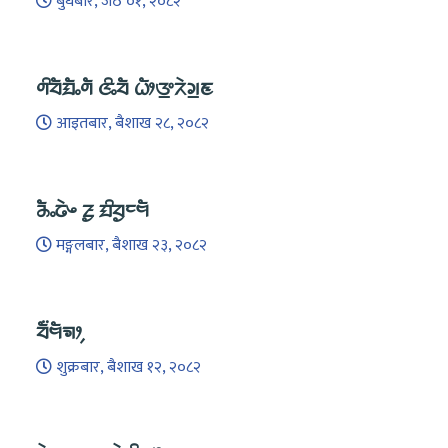
बुधबार, जेठ ०१, २०८२
ᤛᤡᤔᤠᤀᤠᤱᤛᤠ ᤜᤡᤱᤔᤠ ᤐᤥᤅ᤻ᤖᤧᤆ᤻ᤇ
आइतबार, बैशाख २८, २०८२
ᤌᤠᤱᤒᤧᤴ ᤏᤢ ᤀᤡᤔᤢᤰᤗᤠ
मङ्गलबार, बैशाख २३, २०८२
ᤔᤠ᤺ᤗᤠᤈᤣ᤹
शुक्रबार, बैशाख १२, २०८२