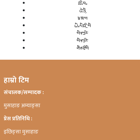
ᤀᤡᤱᤄᤱ
ᤂᤧᤍᤠ᤹
ᤃᤈᤗ
ᤐᤠᤱᤘᤠᤀᤡᤳᤗᤠ
ᤗᤠᤶᤍᤡᤰ
ᤗᤠᤶᤍᤡᤰ
ᤛᤠᤶᤔᤡᤗᤠ
हाम्रो टिम
संचालक/सम्पादक :
मुसाहाङ अम्याङ्सा
प्रेस प्रतिनिधि :
इछिङ्सा मुसाहाङ