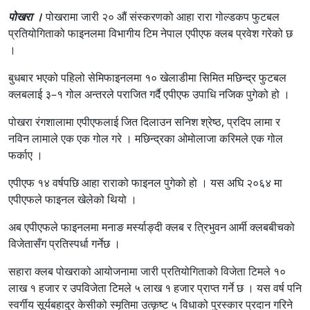
पोखरा ।
पोखरामा जारी २० औं संस्करणको आहा रारा गोल्डकप फुटबल
प्रतियोगिताको फाइनलमा विभागीय टिम नेपाल एपीएफ क्लब प्रवेश गरेको छ
।
बुधबार भएको पहिलो सेमिफाइनलमा १० खेलाडीमा सिमित मछिन्द्र फुटबल
क्लबलाई ३–१ गोल अन्तरले पराजित गर्दै एपीएफ उपाधि नजिक पुगेको हो ।
पोखरा रंगशालामा एपीएफलाई जित दिलाउन सनिश श्रेष्ठ, प्रदिप लामा र
नविन लामाले एक एक गोल गरे । मछिन्द्रका ओमोलाजा करिमले एक गोल
फर्काए ।
एपीएफ १४ वर्षपछि आहा राराको फाइनल पुगेको हो । यस अघि २०६४ मा
एपीएफले फाइनल खेलेको थियो ।
अब एपीएफले फाइनलमा मनाङ मर्स्याङ्दी क्लब र त्रिभुवन आर्मी क्लबबीचको
विजेतासँग प्रतिस्पर्धा गर्नेछ ।
सहारा क्लब पोखराको आयोजनामा जारी प्रतियोगिताको विजेता टिमले १०
लाख १ हजार र उपविजेता टिमले ५ लाख १ हजार प्राप्त गर्ने छ । यस वर्ष पनि
स्वर्गीय सूर्यबहादुर केसीको स्मृतिमा उत्कृष्ट ५ विधाको पुरस्कार प्रदान गरिने