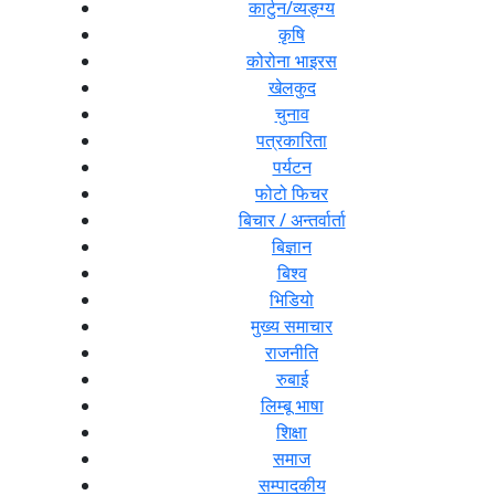
कार्टुन/व्यङ्ग्य
कृषि
कोरोना भाइरस
खेलकुद
चुनाव
पत्रकारिता
पर्यटन
फोटो फिचर
बिचार / अन्तर्वार्ता
बिज्ञान
बिश्व
भिडियो
मुख्य समाचार
राजनीति
रुबाई
लिम्बू भाषा
शिक्षा
समाज
सम्पादकीय