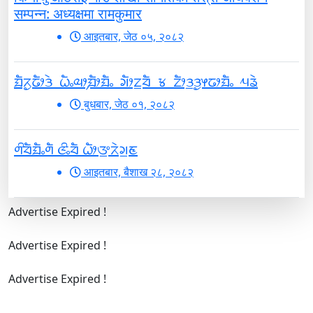
सम्पन्न: अध्यक्षमा रामकुमार
आइतबार, जेठ ०५, २०८२
ᤀᤠᤖᤢᤒᤥᤋᤧ ᤐᤠᤱᤓᤣ᤹ᤀᤥᤀᤠᤱ ᤆᤥᤁ᤻ᤔᤠ ᤃ ᤁᤥᤋ᤻ᤋᤢᤶᤒᤣᤀᤠᤱ ᤘᤕᤧ
बुधबार, जेठ ०१, २०८२
ᤛᤡᤔᤠᤀᤠᤱᤛᤠ ᤜᤡᤱᤔᤠ ᤐᤥᤅ᤻ᤖᤧᤆ᤻ᤇ
आइतबार, बैशाख २८, २०८२
Advertise Expired !
Advertise Expired !
Advertise Expired !