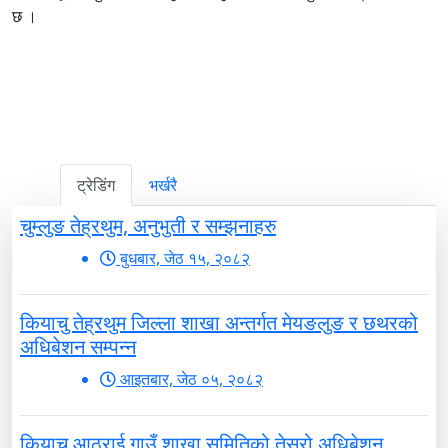
छ ।
ट्रेडिंग
भर्खरै
चुम्लुङ तेह्रथुम, अनुभुती र सम्झनाहरु
बुधबार, जेठ १५, २०८२
कियाचु तेह्रथुम जिल्ला शाखा अन्तर्गत मेयङलुङ र छथरको
अधिबेशन सम्पन्न
आइतबार, जेठ ०५, २०८२
कियाचु आठराई गाउँ शाखा समितिको तेस्रो अधिबेशन