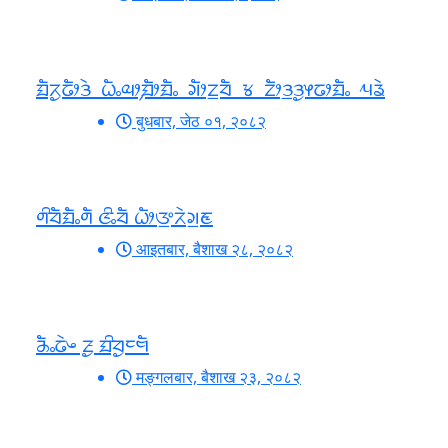
ᤀᤠᤖᤢᤒᤥᤋᤧ ᤐᤠᤱᤓᤣ᤹ᤀᤥᤀᤠᤱ ᤆᤥᤁ᤻ᤔᤠ ᤃ ᤁᤥᤋ᤻ᤋᤢᤶᤒᤣᤀᤠᤱ ᤘᤕᤧ
बुधबार, जेठ ०१, २०८२
ᤛᤡᤔᤠᤀᤠᤱᤛᤠ ᤜᤡᤱᤔᤠ ᤐᤥᤅ᤻ᤖᤧᤆ᤻ᤇ
आइतबार, बैशाख २८, २०८२
ᤌᤠᤱᤒᤧᤴ ᤏᤢ ᤀᤡᤔᤢᤰᤗᤠ
मङ्गलबार, बैशाख २३, २०८२