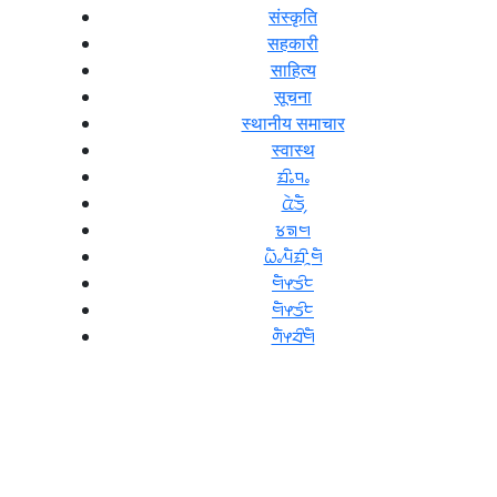
संस्कृति
सहकारी
साहित्य
सूचना
स्थानीय समाचार
स्वास्थ
ᤀᤡᤱᤄᤱ
ᤂᤧᤍᤠ᤹
ᤃᤈᤗ
ᤐᤠᤱᤘᤠᤀᤡᤳᤗᤠ
ᤗᤠᤶᤍᤡᤰ
ᤗᤠᤶᤍᤡᤰ
ᤛᤠᤶᤔᤡᤗᤠ
हाम्रो टिम
संचालक/सम्पादक :