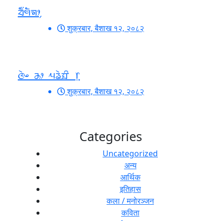
ᤔᤠ᤺ᤗᤠᤈᤣ᤹
शुक्रबार, बैशाख १२, २०८२
ᤜᤧᤴ ᤌᤣ ᤘᤕᤧᤀᤡ ᥅
शुक्रबार, बैशाख १२, २०८२
Categories
Uncategorized
अन्य
आर्थिक
इतिहास
कला / मनोरञ्जन
कविता