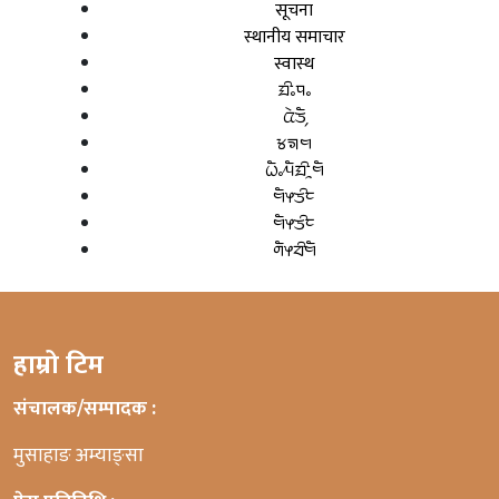
सूचना
स्थानीय समाचार
स्वास्थ
ᤀᤡᤱᤄᤱ
ᤂᤧᤍᤠ᤹
ᤃᤈᤗ
ᤐᤠᤱᤘᤠᤀᤡᤳᤗᤠ
ᤗᤠᤶᤍᤡᤰ
ᤗᤠᤶᤍᤡᤰ
ᤛᤠᤶᤔᤡᤗᤠ
हाम्रो टिम
संचालक/सम्पादक :
मुसाहाङ अम्याङ्सा