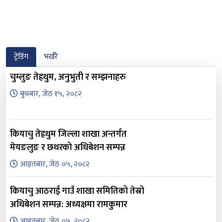
ट्रेडिंग
भर्खरै
चुम्लुङ तेह्रथुम, अनुभुती र सम्झनाहरु
बुधबार, जेठ १५, २०८२
कियाचु तेह्रथुम जिल्ला शाखा अन्तर्गत
मेयङलुङ र छथरको अधिबेशन सम्पन्न
आइतबार, जेठ ०५, २०८२
कियाचु आठराई गाउँ शाखा समितिको तेस्रो
अधिबेशन सम्पन्न: अध्यक्षमा रामकुमार
आइतबार, जेठ ०५, २०८२