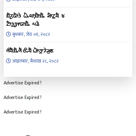
ᤀᤠᤖᤢᤒᤥᤋᤧ ᤐᤠᤱᤓᤣ᤹ᤀᤥᤀᤠᤱ ᤆᤥᤁ᤻ᤔᤠ ᤃ
ᤁᤥᤋ᤻ᤋᤢᤶᤒᤣᤀᤠᤱ ᤘᤕᤧ
बुधबार, जेठ ०१, २०८२
ᤛᤡᤔᤠᤀᤠᤱᤛᤠ ᤜᤡᤱᤔᤠ ᤐᤥᤅ᤻ᤖᤧᤆ᤻ᤇ
आइतबार, बैशाख २८, २०८२
Advertise Expired !
Advertise Expired !
Advertise Expired !