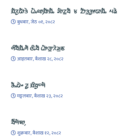
ᤀᤠᤖᤢᤒᤥᤋᤧ ᤐᤠᤱᤓᤣ᤹ᤀᤥᤀᤠᤱ ᤆᤥᤁ᤻ᤔᤠ ᤃ ᤁᤥᤋ᤻ᤋᤢᤶᤒᤣᤀᤠᤱ ᤘᤕᤧ
बुधबार, जेठ ०१, २०८२
ᤛᤡᤔᤠᤀᤠᤱᤛᤠ ᤜᤡᤱᤔᤠ ᤐᤥᤅ᤻ᤖᤧᤆ᤻ᤇ
आइतबार, बैशाख २८, २०८२
ᤌᤠᤱᤒᤧᤴ ᤏᤢ ᤀᤡᤔᤢᤰᤗᤠ
मङ्गलबार, बैशाख २३, २०८२
ᤔᤠ᤺ᤗᤠᤈᤣ᤹
शुक्रबार, बैशाख १२, २०८२