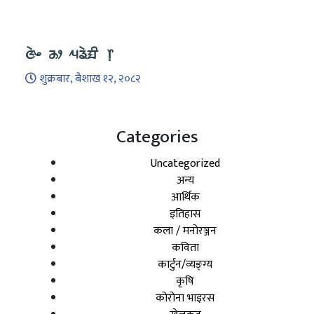
ᤜᤧᤴ ᤌᤣ ᤘᤕᤧᤀᤡ ᥅
शुक्रबार, बैशाख १२, २०८२
Categories
Uncategorized
अन्य
आर्थिक
इतिहास
कला / मनोरञ्जन
कविता
कार्टुन/व्यङ्ग्य
कृषि
कोरोना भाइरस