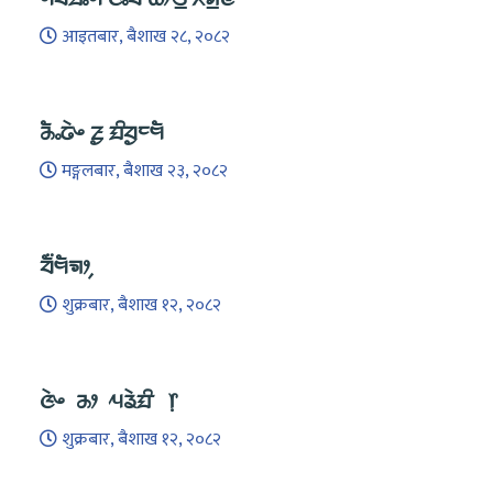
आइतबार, बैशाख २८, २०८२
ᤌᤠᤱᤒᤧᤴ ᤏᤢ ᤀᤡᤔᤢᤰᤗᤠ
मङ्गलबार, बैशाख २३, २०८२
ᤔᤠ᤺ᤗᤠᤈᤣ᤹
शुक्रबार, बैशाख १२, २०८२
ᤜᤧᤴ ᤌᤣ ᤘᤕᤧᤀᤡ ᥅
शुक्रबार, बैशाख १२, २०८२