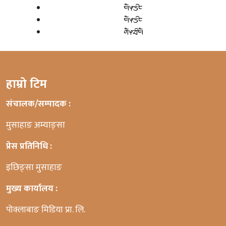
ᤗᤠᤶᤍᤡᤰ
ᤗᤠᤶᤍᤡᤰ
ᤛᤠᤶᤔᤡᤗᤠ
हाम्रो टिम
संचालक/सम्पादक :
मुसाहाङ अम्याङ्सा
प्रेस प्रतिनिधि :
इछिङ्सा मुसाहाङ
मुख्य कार्यालय :
पोक्लाबाङ मिडिया प्रा. लि.