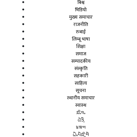
बिश्व
भिडियो
मुख्य समाचार
राजनीति
रुबाई
लिम्बू भाषा
शिक्षा
समाज
सम्पादकीय
संस्कृति
सहकारी
साहित्य
सूचना
स्थानीय समाचार
स्वास्थ
ᤀᤡᤱᤄᤱ
ᤂᤧᤍᤠ᤹
ᤃᤈᤗ
ᤐᤠᤱᤘᤠᤀᤡᤳᤗᤠ