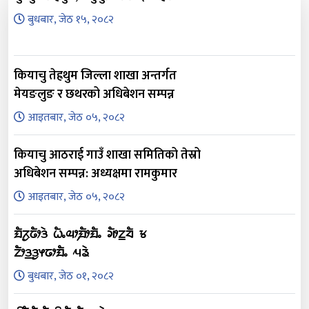
बुधबार, जेठ १५, २०८२
कियाचु तेह्रथुम जिल्ला शाखा अन्तर्गत
मेयङलुङ र छथरको अधिबेशन सम्पन्न
आइतबार, जेठ ०५, २०८२
कियाचु आठराई गाउँ शाखा समितिको तेस्रो
अधिबेशन सम्पन्न: अध्यक्षमा रामकुमार
आइतबार, जेठ ०५, २०८२
ᤀᤠᤖᤢᤒᤥᤋᤧ ᤐᤠᤱᤓᤣ᤹ᤀᤥᤀᤠᤱ ᤆᤥᤁ᤻ᤔᤠ ᤃ
ᤁᤥᤋ᤻ᤋᤢᤶᤒᤣᤀᤠᤱ ᤘᤕᤧ
बुधबार, जेठ ०१, २०८२