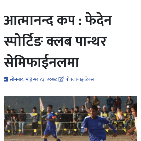
आत्मानन्द कप : फेदेन
स्पोर्टिङ क्लब पान्थर
सेमिफाईनलमा
सोमबार, मङि्सर १३, २०७८
पोक्लाबाङ् डेक्स