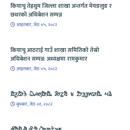
कियाचु तेह्रथुम जिल्ला शाखा अन्तर्गत मेयङलुङ र
छथरको अधिबेशन सम्पन्न
आइतबार, जेठ ०५, २०८२
कियाचु आठराई गाउँ शाखा समितिको तेस्रो
अधिबेशन सम्पन्न: अध्यक्षमा रामकुमार
आइतबार, जेठ ०५, २०८२
ᤀᤠᤖᤢᤒᤥᤋᤧ ᤐᤠᤱᤓᤣ᤹ᤀᤥᤀᤠᤱ ᤆᤥᤁ᤻ᤔᤠ ᤃ ᤁᤥᤋ᤻ᤋᤢᤶᤒᤣᤀᤠᤱ ᤘᤕᤧ
बुधबार, जेठ ०१, २०८२
ᤛᤡᤔᤠᤀᤠᤱᤛᤠ ᤜᤡᤱᤔᤠ ᤐᤥᤅ᤻ᤖᤧᤆ᤻ᤇ