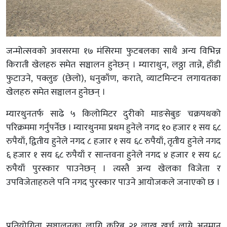
जन्मोत्सवको अवसरमा १७ मंसिरमा फुटबलका साथै अन्य विभिन्न
किराती खेलहरु समेत सञ्चालन हुनेछन् । म्याराथुन, लठ्ठा तान्ने, हाँडी
फुटाउने, पक्लुङ (छेलो), धनुकाँण, कराते, व्याटमिन्टन लगायतका
खेलहरु समेत सञ्चालन हुनेछन् ।
म्यारथुनतर्फ साढे ५ किलोमिटर दुरीको माङसेबुङ चक्रपथको
परिक्रममा गर्नुपर्नेछ । म्यारथुनमा प्रथम हुनेले नगद १० हजार १ सय ६८
रुपैयाँ, द्वितीय हुनेले नगद ८ हजार १ सय ६८ रुपैयाँ, तृतीय हुनेले नगद
६ हजार १ सय ६८ रुपैयाँ र सान्तवना हुनेले नगद ४ हजार १ सय ६८
रुपैयाँ पुरस्कार पाउनेछन् । त्यस्तै अन्य खेलका विजेता र
उपविजेताहरुले पनि नगद पुरस्कार पाउने आयोजकले जनाएको छ ।
प्रतियोगिता सञ्चालनका लागि करिब २१ लाख खर्च लाग्ने अनुमान