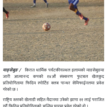
माङ्सेबुङ /
किरात धार्मिक पर्यटकीयस्थल इलामको माङसेबुङमा
जारी आत्मानन्द कपको १४औं संस्करण फुटबल खेलकुद
प्रतियोगितामा फिदिम स्पोर्टिङ क्लब पान्थर सेमिफाईनलमा प्रवेश
गरेको छ ।
राष्ट्रिय स्तरको खेलाडी सहित मैदानमा उत्रेको झापा ११ लाई पराजित
गर्दै फिदिम प्रतियोगिताको अन्तिम चारमा प्रवेश गरेको हो ।