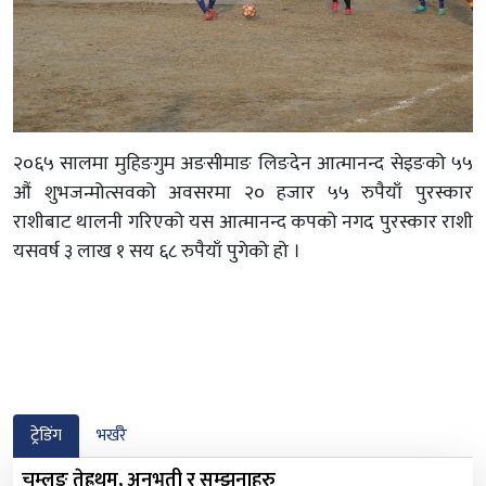
२०६५ सालमा मुहिङगुम अङसीमाङ लिङदेन आत्मानन्द सेइङको ५५
औं शुभजन्मोत्सवको अवसरमा २० हजार ५५ रुपैयाँ पुरस्कार
राशीबाट थालनी गरिएको यस आत्मानन्द कपको नगद पुरस्कार राशी
यसवर्ष ३ लाख १ सय ६८ रुपैयाँ पुगेको हो ।
ट्रेडिंग
भर्खरै
चुम्लुङ तेह्रथुम, अनुभुती र सम्झनाहरु