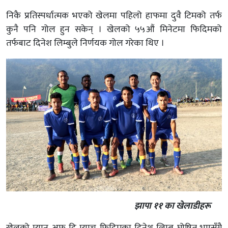
निकै प्रतिस्पर्धात्मक भएको खेलमा पहिलो हाफमा दुवै टिमको तर्फ
कुनै पनि गोल हुन सकेन् । खेलको ५५औं मिनेटमा फिदिमको
तर्फबाट दिनेश लिम्बुले निर्णयक गोल गरेका थिए ।
झापा ११ का खेलाडीहरू
खेलको म्यान अफ दि म्याच फिदिमका दिनेश लिम्बु घोषित भएसँगै