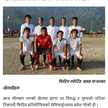
फिदिम स्पोर्टिङ क्लब पान्थरका
खेलाडीहरू
आज सोमबार भएको खेलमा झापा ११ विरुद्ध १ सुन्यको नतिजा
निकाल्दै फिदिम प्रतियोगिताको सेमिफाईनलमा प्रवेश गरेको हो ।