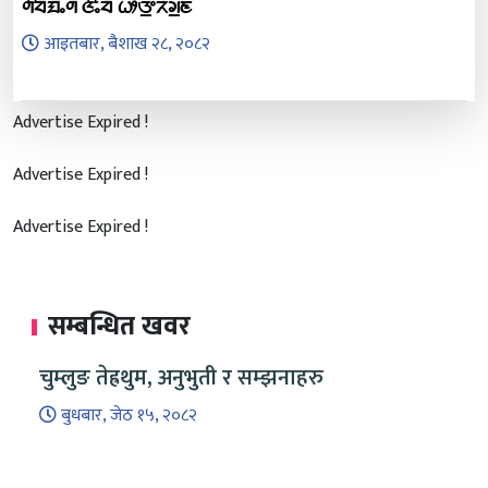
ᤛᤡᤔᤠᤀᤠᤱᤛᤠ ᤜᤡᤱᤔᤠ ᤐᤥᤅ᤻ᤖᤧᤆ᤻ᤇ
आइतबार, बैशाख २८, २०८२
Advertise Expired !
Advertise Expired !
Advertise Expired !
सम्बन्धित खवर
चुम्लुङ तेह्रथुम, अनुभुती र सम्झनाहरु
बुधबार, जेठ १५, २०८२