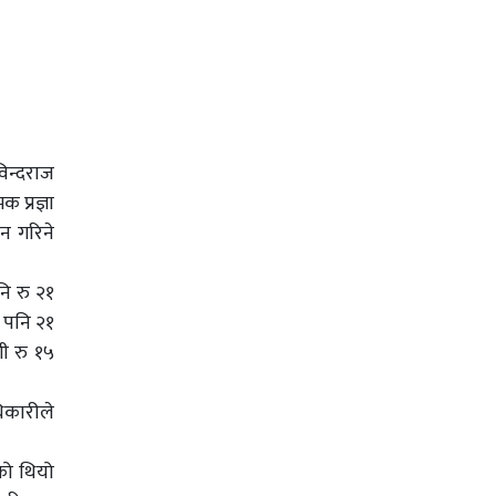
विन्दराज
 प्रज्ञा
ान गरिने
नि रु २१
ी पनि २१
शी रु १५
धिकारीले
एको थियो