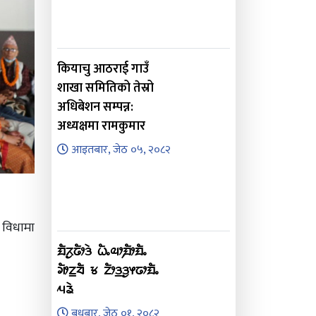
कियाचु आठराई गाउँ
शाखा समितिको तेस्रो
अधिबेशन सम्पन्न:
अध्यक्षमा रामकुमार
आइतबार, जेठ ०५, २०८२
क विधामा
ᤀᤠᤖᤢᤒᤥᤋᤧ ᤐᤠᤱᤓᤣ᤹ᤀᤥᤀᤠᤱ
ᤆᤥᤁ᤻ᤔᤠ ᤃ ᤁᤥᤋ᤻ᤋᤢᤶᤒᤣᤀᤠᤱ
ᤘᤕᤧ
बुधबार, जेठ ०१, २०८२