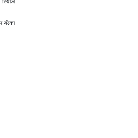
र रियाज
लन गरेका