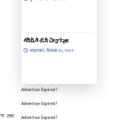
ᤛᤡᤔᤠᤀᤠᤱᤛᤠ ᤜᤡᤱᤔᤠ ᤐᤥᤅ᤻ᤖᤧᤆ᤻ᤇ
आइतबार, बैशाख २८, २०८२
Advertise Expired !
Advertise Expired !
्पण तथा
Advertise Expired !