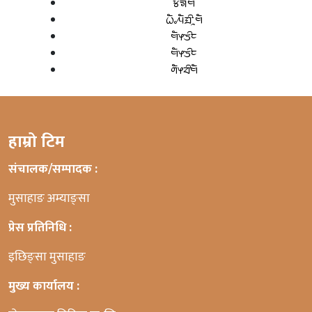
ᤃᤈᤗ
ᤐᤠᤱᤘᤠᤀᤡᤳᤗᤠ
ᤗᤠᤶᤍᤡᤰ
ᤗᤠᤶᤍᤡᤰ
ᤛᤠᤶᤔᤡᤗᤠ
हाम्रो टिम
संचालक/सम्पादक :
मुसाहाङ अम्याङ्सा
प्रेस प्रतिनिधि :
इछिङ्सा मुसाहाङ
मुख्य कार्यालय :