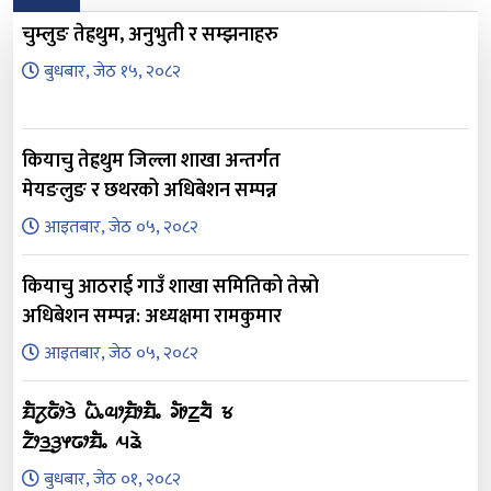
चुम्लुङ तेह्रथुम, अनुभुती र सम्झनाहरु
बुधबार, जेठ १५, २०८२
कियाचु तेह्रथुम जिल्ला शाखा अन्तर्गत
मेयङलुङ र छथरको अधिबेशन सम्पन्न
आइतबार, जेठ ०५, २०८२
कियाचु आठराई गाउँ शाखा समितिको तेस्रो
अधिबेशन सम्पन्न: अध्यक्षमा रामकुमार
आइतबार, जेठ ०५, २०८२
ᤀᤠᤖᤢᤒᤥᤋᤧ ᤐᤠᤱᤓᤣ᤹ᤀᤥᤀᤠᤱ ᤆᤥᤁ᤻ᤔᤠ ᤃ
ᤁᤥᤋ᤻ᤋᤢᤶᤒᤣᤀᤠᤱ ᤘᤕᤧ
बुधबार, जेठ ०१, २०८२