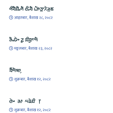
ᤛᤡᤔᤠᤀᤠᤱᤛᤠ ᤜᤡᤱᤔᤠ ᤐᤥᤅ᤻ᤖᤧᤆ᤻ᤇ
आइतबार, बैशाख २८, २०८२
ᤌᤠᤱᤒᤧᤴ ᤏᤢ ᤀᤡᤔᤢᤰᤗᤠ
मङ्गलबार, बैशाख २३, २०८२
ᤔᤠ᤺ᤗᤠᤈᤣ᤹
शुक्रबार, बैशाख १२, २०८२
ᤜᤧᤴ ᤌᤣ ᤘᤕᤧᤀᤡ ᥅
शुक्रबार, बैशाख १२, २०८२