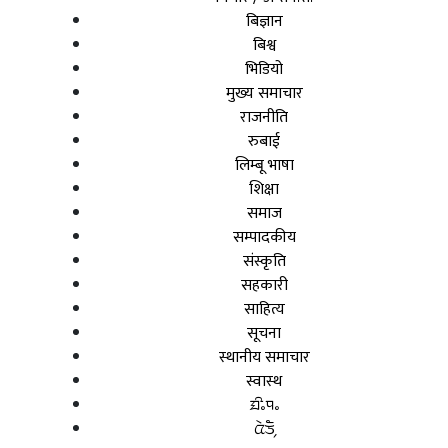
बिज्ञान
बिश्व
भिडियो
मुख्य समाचार
राजनीति
रुबाई
लिम्बू भाषा
शिक्षा
समाज
सम्पादकीय
संस्कृति
सहकारी
साहित्य
सूचना
स्थानीय समाचार
स्वास्थ
ᤀᤡᤱᤄᤱ
ᤂᤧᤍᤠ᤹