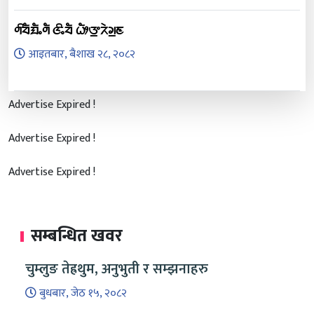
ᤛᤡᤔᤠᤀᤠᤱᤛᤠ ᤜᤡᤱᤔᤠ ᤐᤥᤅ᤻ᤖᤧᤆ᤻ᤇ
आइतबार, बैशाख २८, २०८२
Advertise Expired !
Advertise Expired !
Advertise Expired !
सम्बन्धित खवर
चुम्लुङ तेह्रथुम, अनुभुती र सम्झनाहरु
बुधबार, जेठ १५, २०८२