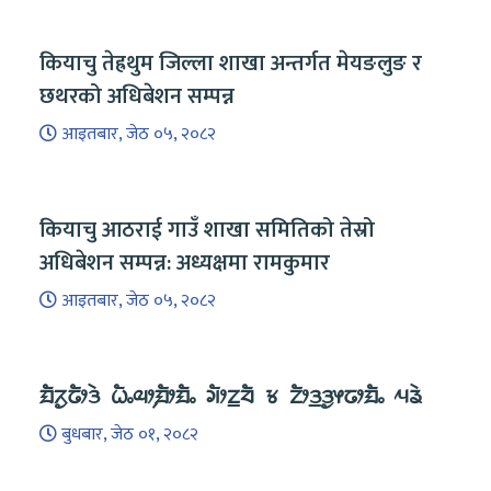
कियाचु तेह्रथुम जिल्ला शाखा अन्तर्गत मेयङलुङ र
छथरको अधिबेशन सम्पन्न
आइतबार, जेठ ०५, २०८२
कियाचु आठराई गाउँ शाखा समितिको तेस्रो
अधिबेशन सम्पन्न: अध्यक्षमा रामकुमार
आइतबार, जेठ ०५, २०८२
ᤀᤠᤖᤢᤒᤥᤋᤧ ᤐᤠᤱᤓᤣ᤹ᤀᤥᤀᤠᤱ ᤆᤥᤁ᤻ᤔᤠ ᤃ ᤁᤥᤋ᤻ᤋᤢᤶᤒᤣᤀᤠᤱ ᤘᤕᤧ
बुधबार, जेठ ०१, २०८२